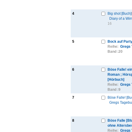
4
Big shot [Buch]
Diary of a Wi
16
5
Bock auf Part
Reihe:
Gregs 
Band :
20
6
Böse Falle! ei
Roman ; Hörsp
[Hörbuch]
Reihe:
Gregs 
Band :
9
7
Böse Falle! [Bu
Gregs Tageb
8
Böse Falle [B
ohne Altersbe
Reihe:
Gregs 