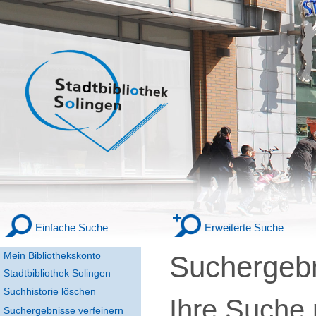
Einfache Suche
Erweiterte Suche
Mein Bibliothekskonto
Suchergeb
Stadtbibliothek Solingen
Suchhistorie löschen
Ihre Suche
Suchergebnisse verfeinern