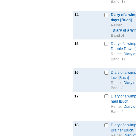
Band :
17
14
Diary of a wim
days [Buch]
Reihe:
Diary of a W
Band :
4
15
Diary of a wimp
Double Down [
Reihe:
Diary o
Band :
11
16
Diary of a wimp
luck [Buch]
Reihe:
Diary o
Band :
8
17
Diary of a wimp
haul [Buch]
Reihe:
Diary o
Band :
9
18
Diary of a wimp
Brainer [Buch]
Reihe:
Diary o