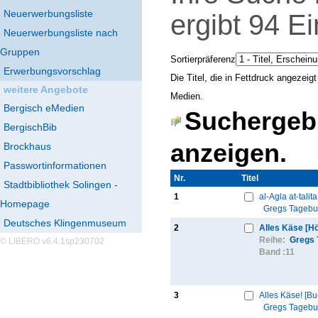
Neuerwerbungsliste
ergibt
94
Ei
Neuerwerbungsliste nach
Gruppen
Sortierpräferenz
Erwerbungsvorschlag
Die Titel, die in Fettdruck angezei
weitere Angebote
Medien.
Bergisch eMedien
Suchergebn
BergischBib
anzeigen.
Brockhaus
Passwortinformationen
Nr.
Thumbnail
Titel
Stadtbibliothek Solingen -
1
al-Agla at-talit
Homepage
Gregs Tageb
Deutsches Klingenmuseum
2
Alles Käse [H
Reihe:
Gregs 
© LIBERO v6.4.1sp230702
Band :
11
3
Alles Käse! [Bu
Gregs Tageb