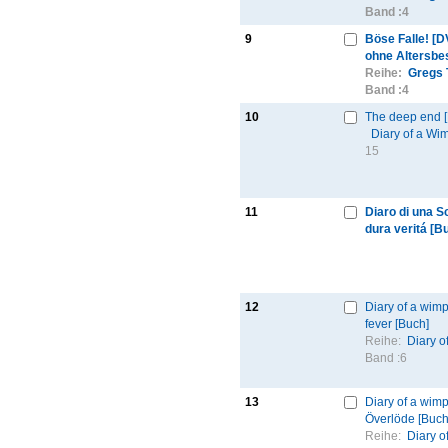
Band :
4
9
Böse Falle! [
ohne Altersbe
Reihe:
Gregs 
Band :
4
10
The deep end 
Diary of a Wi
15
11
Diaro di una S
dura veritá [B
12
Diary of a wimp
fever [Buch]
Reihe:
Diary o
Band :
6
13
Diary of a wimp
Överlöde [Buch
Reihe:
Diary o