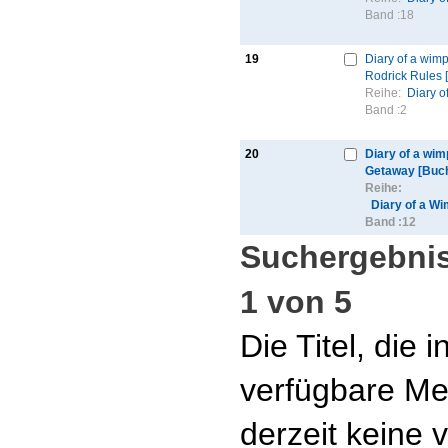
Band :
18
19
Diary of a wimp
Rodrick Rules 
Reihe:
Diary o
Band :
2
20
Diary of a wim
Getaway [Buc
Reihe:
Diary of a W
Band :
12
Suchergebnis
1 von 5
Die Titel, die
verfügbare Me
derzeit keine 