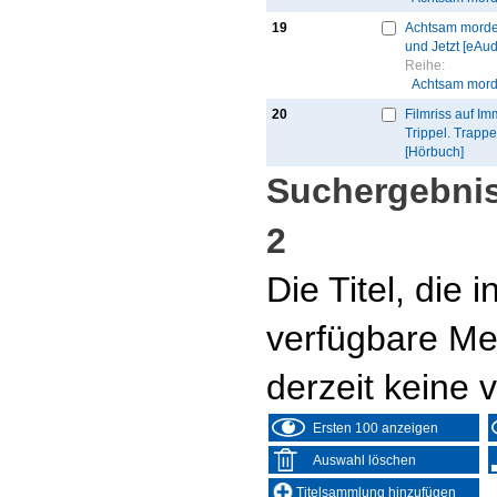
19
Achtsam morde
und Jetzt [eAud
Reihe:
Achtsam mord
20
Filmriss auf I
Trippel. Trappel
[Hörbuch]
Suchergebnis
2
Die Titel, die
verfügbare Me
derzeit keine 