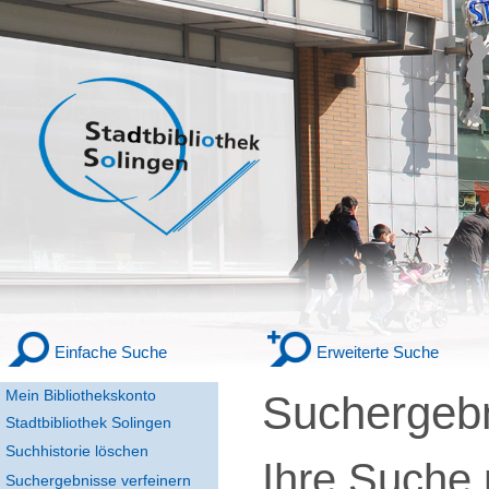
Einfache Suche
Erweiterte Suche
Mein Bibliothekskonto
Suchergeb
Stadtbibliothek Solingen
Suchhistorie löschen
Ihre Suche
Suchergebnisse verfeinern