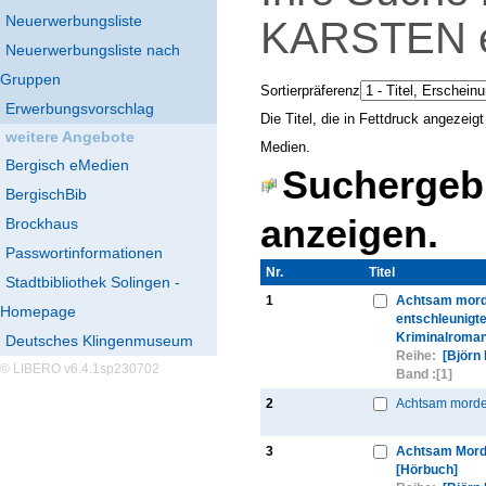
Neuerwerbungsliste
KARSTEN
Neuerwerbungsliste nach
Gruppen
Sortierpräferenz
Erwerbungsvorschlag
Die Titel, die in Fettdruck angezei
weitere Angebote
Medien.
Bergisch eMedien
Suchergebn
BergischBib
anzeigen.
Brockhaus
Passwortinformationen
Nr.
Thumbnail
Titel
Stadtbibliothek Solingen -
1
Achtsam mord
Homepage
entschleunigt
Kriminalroman
Deutsches Klingenmuseum
Reihe:
[Björn
© LIBERO v6.4.1sp230702
Band :
[1]
2
Achtsam morde
3
Achtsam Mor
[Hörbuch]