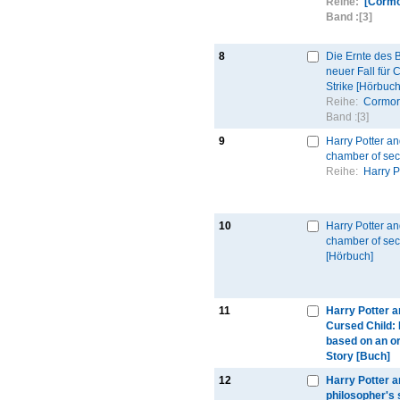
Reihe:
[Cormo
Band :
[3]
8
Die Ernte des 
neuer Fall für
Strike [Hörbuch
Reihe:
Cormor
Band :
[3]
9
Harry Potter an
chamber of sec
Reihe:
Harry P
10
Harry Potter an
chamber of sec
[Hörbuch]
11
Harry Potter a
Cursed Child: P
based on an or
Story [Buch]
12
Harry Potter a
philosopher's 