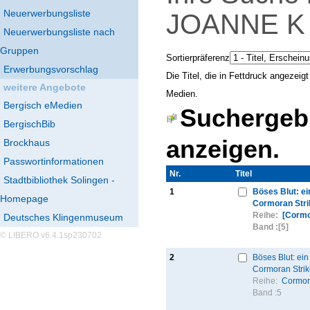
Neuerwerbungsliste
JOANNE 
Neuerwerbungsliste nach
Gruppen
Sortierpräferenz
Erwerbungsvorschlag
Die Titel, die in Fettdruck angezei
weitere Angebote
Medien.
Bergisch eMedien
Suchergebn
BergischBib
anzeigen.
Brockhaus
Passwortinformationen
Nr.
Thumbnail
Titel
Stadtbibliothek Solingen -
1
Böses Blut: ein
Homepage
Cormoran Stri
Reihe:
[Cormo
Deutsches Klingenmuseum
Band :
[5]
© LIBERO v6.4.1sp230702
2
Böses Blut: ein 
Cormoran Strik
Reihe:
Cormor
Band :
5