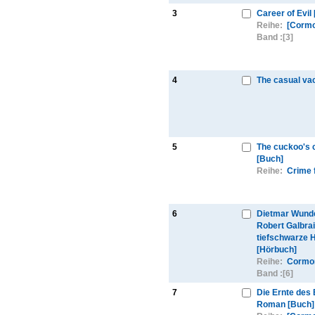
3
Career of Evil
Reihe:
[Cormo
Band :
[3]
4
The casual va
5
The cuckoo's c
[Buch]
Reihe:
Crime f
6
Dietmar Wunde
Robert Galbrai
tiefschwarze 
[Hörbuch]
Reihe:
Cormor
Band :
[6]
7
Die Ernte des
Roman [Buch]