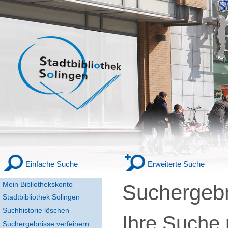
Einfache Suche
Erweiterte Suche
Mein Bibliothekskonto
Suchergeb
Stadtbibliothek Solingen
Suchhistorie löschen
Ihre Suche
Suchergebnisse verfeinern