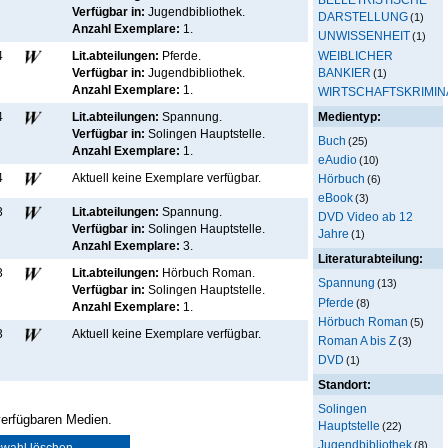
Verfügbar in:
Jugendbibliothek
.
DARSTELLUNG
(1)
Anzahl Exemplare:
1.
UNWISSENHEIT
(1)
WEIBLICHER
4
Lit.abteilungen:
Pferde.
BANKIER
Verfügbar in:
Jugendbibliothek
.
(1)
Anzahl Exemplare:
1.
WIRTSCHAFTSKRIMIN
Medientyp:
4
Lit.abteilungen:
Spannung.
Verfügbar in:
Solingen Hauptstelle
.
Buch
(25)
Anzahl Exemplare:
1.
eAudio
(10)
4
Aktuell keine Exemplare verfügbar
.
Hörbuch
(6)
eBook
(3)
3
Lit.abteilungen:
Spannung.
DVD Video ab 12
Verfügbar in:
Solingen Hauptstelle
.
Jahre
(1)
Anzahl Exemplare:
3.
Literaturabteilung:
3
Lit.abteilungen:
Hörbuch Roman.
Spannung
(13)
Verfügbar in:
Solingen Hauptstelle
.
Pferde
(8)
Anzahl Exemplare:
1.
Hörbuch Roman
(5)
3
Aktuell keine Exemplare verfügbar
.
Roman A bis Z
(3)
DVD
(1)
Standort:
Solingen
 verfügbaren Medien.
Hauptstelle
(22)
Jugendbibliothek
(8)