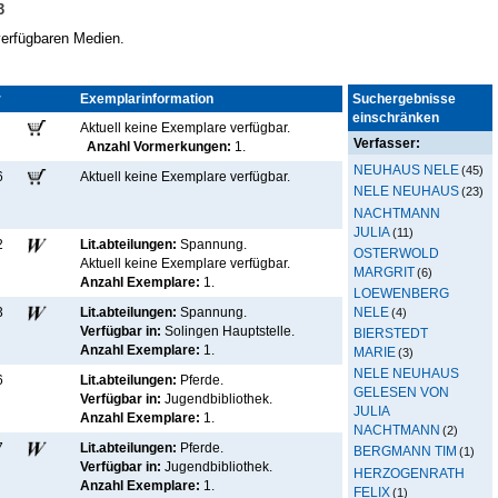
3
 verfügbaren Medien.
r
Kennz.
Exemplarinformation
Suchergebnisse
einschränken
Aktuell keine Exemplare verfügbar
.
Verfasser:
Anzahl Vormerkungen:
1.
NEUHAUS NELE
(45)
6
Aktuell keine Exemplare verfügbar
.
NELE NEUHAUS
(23)
NACHTMANN
JULIA
(11)
2
Lit.abteilungen:
Spannung.
OSTERWOLD
Aktuell keine Exemplare verfügbar
.
MARGRIT
(6)
Anzahl Exemplare:
1.
LOEWENBERG
NELE
3
Lit.abteilungen:
Spannung.
(4)
Verfügbar in:
Solingen Hauptstelle
.
BIERSTEDT
Anzahl Exemplare:
1.
MARIE
(3)
NELE NEUHAUS
6
Lit.abteilungen:
Pferde.
GELESEN VON
Verfügbar in:
Jugendbibliothek
.
JULIA
Anzahl Exemplare:
1.
NACHTMANN
(2)
7
Lit.abteilungen:
Pferde.
BERGMANN TIM
(1)
Verfügbar in:
Jugendbibliothek
.
HERZOGENRATH
Anzahl Exemplare:
1.
FELIX
(1)