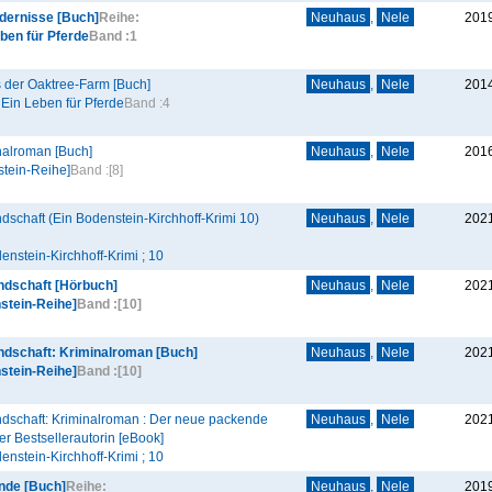
ndernisse [Buch]
Reihe:
Neuhaus
,
Nele
201
eben für Pferde
Band :
1
 der Oaktree-Farm [Buch]
Neuhaus
,
Nele
201
 Ein Leben für Pferde
Band :
4
nalroman [Buch]
Neuhaus
,
Nele
201
tein-Reihe]
Band :
[8]
dschaft (Ein Bodenstein-Kirchhoff-Krimi 10)
Neuhaus
,
Nele
202
enstein-Kirchhoff-Krimi ; 10
undschaft [Hörbuch]
Neuhaus
,
Nele
202
stein-Reihe]
Band :
[10]
undschaft: Kriminalroman [Buch]
Neuhaus
,
Nele
202
stein-Reihe]
Band :
[10]
ndschaft: Kriminalroman : Der neue packende
Neuhaus
,
Nele
202
r Bestsellerautorin [eBook]
enstein-Kirchhoff-Krimi ; 10
unde [Buch]
Reihe:
Neuhaus
,
Nele
201