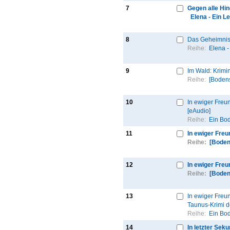
7
Gegen alle Hi
Elena - Ein L
8
Das Geheimnis
Reihe:
Elena -
9
Im Wald: Krimi
Reihe:
[Bodens
10
In ewiger Freun
[eAudio]
Reihe:
Ein Bod
11
In ewiger Fre
Reihe:
[Boden
12
In ewiger Fre
Reihe:
[Boden
13
In ewiger Freu
Taunus-Krimi de
Reihe:
Ein Bod
14
In letzter Sek