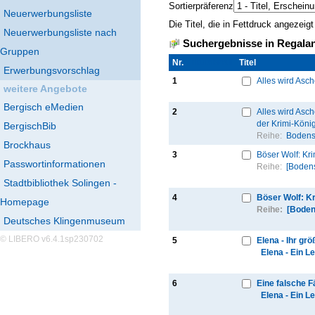
Sortierpräferenz
Neuerwerbungsliste
Die Titel, die in Fettdruck angezei
Neuerwerbungsliste nach
Suchergebnisse in Regalan
Gruppen
Nr.
Thumbnail
Titel
Erwerbungsvorschlag
1
Alles wird Asch
weitere Angebote
Bergisch eMedien
2
Alles wird Asc
der Krimi-Köni
BergischBib
Reihe:
Bodenst
Brockhaus
3
Böser Wolf: Kr
Passwortinformationen
Reihe:
[Bodens
Stadtbibliothek Solingen -
4
Böser Wolf: K
Homepage
Reihe:
[Boden
Deutsches Klingenmuseum
© LIBERO v6.4.1sp230702
5
Elena - Ihr grö
Elena - Ein L
6
Eine falsche F
Elena - Ein L