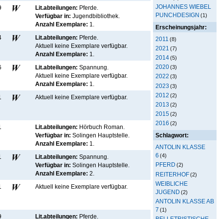
JOHANNES WIEBEL
9
Lit.abteilungen:
Pferde.
PUNCHDESIGN
(1)
Verfügbar in:
Jugendbibliothek
.
Anzahl Exemplare:
1.
Erscheinungsjahr:
4
Lit.abteilungen:
Pferde.
2011
(8)
Aktuell keine Exemplare verfügbar
.
2021
(7)
Anzahl Exemplare:
1.
2014
(5)
2020
6
Lit.abteilungen:
Spannung.
(3)
Aktuell keine Exemplare verfügbar
.
2022
(3)
Anzahl Exemplare:
1.
2023
(3)
2012
(2)
1
Aktuell keine Exemplare verfügbar
.
2013
(2)
2015
(2)
2016
(2)
1
Lit.abteilungen:
Hörbuch Roman.
Verfügbar in:
Solingen Hauptstelle
.
Schlagwort:
Anzahl Exemplare:
1.
ANTOLIN KLASSE
6
(4)
1
Lit.abteilungen:
Spannung.
PFERD
Verfügbar in:
Solingen Hauptstelle
.
(2)
Anzahl Exemplare:
2.
REITERHOF
(2)
WEIBLICHE
1
Aktuell keine Exemplare verfügbar
.
JUGEND
(2)
ANTOLIN KLASSE AB
7
(1)
9
Lit.abteilungen:
Pferde.
BELLETRISTISCHE