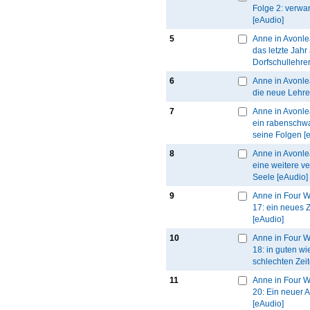
Folge 2: verwa
[eAudio]
5
Anne in Avonle
das letzte Jahr 
Dorfschullehrer
6
Anne in Avonle
die neue Lehre
7
Anne in Avonle
ein rabenschw
seine Folgen [
8
Anne in Avonle
eine weitere v
Seele [eAudio]
9
Anne in Four W
17: ein neues
[eAudio]
10
Anne in Four W
18: in guten wi
schlechten Zei
11
Anne in Four W
20: Ein neuer 
[eAudio]