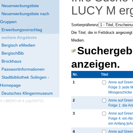
Neuerwerbungsliste
LUCY M
er
Neuerwerbungsliste nach
Gruppen
Sortierpräferenz
Erwerbungsvorschlag
Die Titel, die in Fettdruck angezei
weitere Angebote
Medien.
Bergisch eMedien
Suchergebn
BergischBib
anzeigen.
Brockhaus
Passwortinformationen
Nr.
Thumbnail
Titel
Stadtbibliothek Solingen -
1
Anne auf Gree
Homepage
Folge 3: jede 
Missgeschicke 
Deutsches Klingenmuseum
2
Anne auf Gree
© LIBERO v6.4.1sp230702
Folge 1: die An
3
Anne auf Gree
Folge 4: ein A
ein Anfang [eA
4
Anne auf Gree