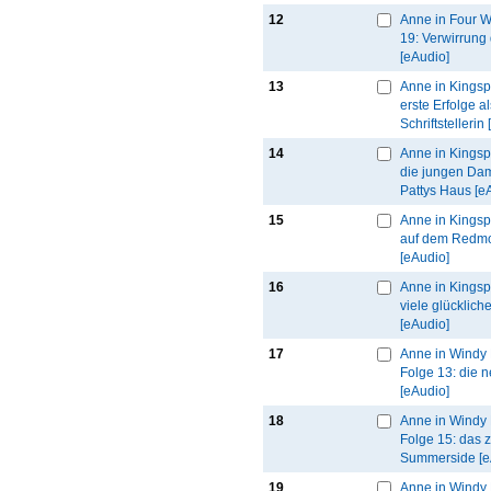
12
Anne in Four W
19: Verwirrung
[eAudio]
13
Anne in Kingspo
erste Erfolge al
Schriftstellerin
14
Anne in Kingspo
die jungen Da
Pattys Haus [e
15
Anne in Kingspo
auf dem Redm
[eAudio]
16
Anne in Kingspo
viele glücklich
[eAudio]
17
Anne in Windy 
Folge 13: die 
[eAudio]
18
Anne in Windy 
Folge 15: das z
Summerside [e
19
Anne in Windy 