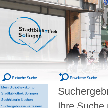
Einfache Suche
Erweiterte Suche
Mein Bibliothekskonto
Suchergeb
Stadtbibliothek Solingen
Suchhistorie löschen
Ihre Suche
Suchergebnisse verfeinern