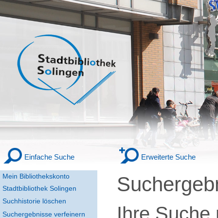
Einfache Suche
Erweiterte Suche
Mein Bibliothekskonto
Suchergeb
Stadtbibliothek Solingen
Suchhistorie löschen
Ihre Suche
Suchergebnisse verfeinern