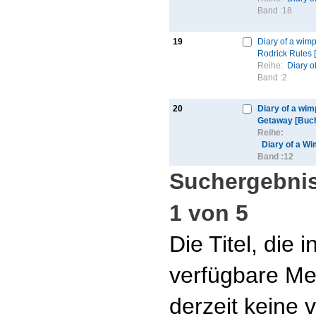
Band :
18
19
Diary of a wimp
Rodrick Rules 
Reihe:
Diary o
Band :
2
20
Diary of a wim
Getaway [Buc
Reihe:
Diary of a W
Band :
12
Suchergebnis
1 von 5
Die Titel, die
verfügbare Me
derzeit keine 