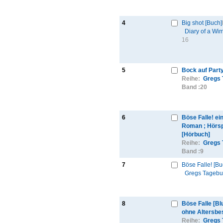
4
Big shot [Buch]
Diary of a Wi
16
5
Bock auf Part
Reihe:
Gregs 
Band :
20
6
Böse Falle! ei
Roman ; Hörsp
[Hörbuch]
Reihe:
Gregs 
Band :
9
7
Böse Falle! [Bu
Gregs Tageb
8
Böse Falle [B
ohne Altersbe
Reihe:
Gregs 