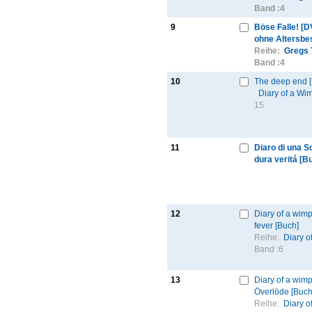
Band :
4
9
Böse Falle! [
ohne Altersbe
Reihe:
Gregs 
Band :
4
10
The deep end 
Diary of a Wi
15
11
Diaro di una S
dura veritá [B
12
Diary of a wimp
fever [Buch]
Reihe:
Diary o
Band :
6
13
Diary of a wimp
Överlöde [Buch
Reihe:
Diary o