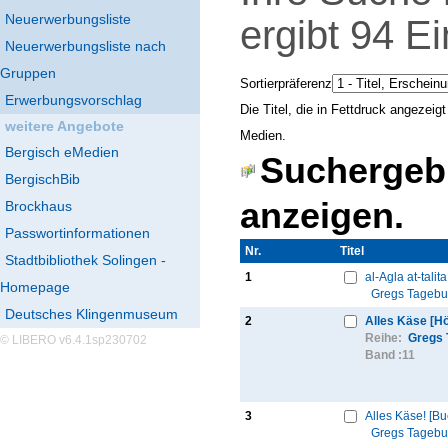
Neuerwerbungsliste
ergibt
94
Ei
Neuerwerbungsliste nach
Gruppen
Sortierpräferenz
Erwerbungsvorschlag
Die Titel, die in Fettdruck angezei
weitere Angebote
Medien.
Bergisch eMedien
Suchergebn
BergischBib
anzeigen.
Brockhaus
Passwortinformationen
Nr.
Thumbnail
Titel
Stadtbibliothek Solingen -
1
al-Agla at-talit
Homepage
Gregs Tageb
Deutsches Klingenmuseum
2
Alles Käse [H
Reihe:
Gregs 
© LIBERO v6.4.1sp230702
Band :
11
3
Alles Käse! [Bu
Gregs Tageb