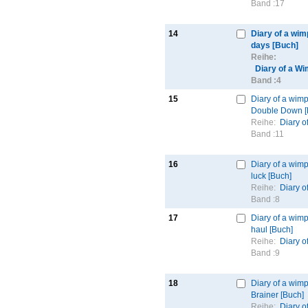
Band :
17
14
Diary of a wim
days [Buch]
Reihe:
Diary of a W
Band :
4
15
Diary of a wimp
Double Down [
Reihe:
Diary o
Band :
11
16
Diary of a wimp
luck [Buch]
Reihe:
Diary o
Band :
8
17
Diary of a wimp
haul [Buch]
Reihe:
Diary o
Band :
9
18
Diary of a wimp
Brainer [Buch]
Reihe:
Diary o