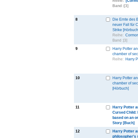
Reihe:
[Cormo
Band :
[3]
8
Die Ernte des 
neuer Fall für
Strike [Hörbuch
Reihe:
Cormor
Band :
[3]
9
Harry Potter an
chamber of sec
Reihe:
Harry P
10
Harry Potter an
chamber of sec
[Hörbuch]
11
Harry Potter a
Cursed Child: P
based on an or
Story [Buch]
12
Harry Potter a
philosopher's 