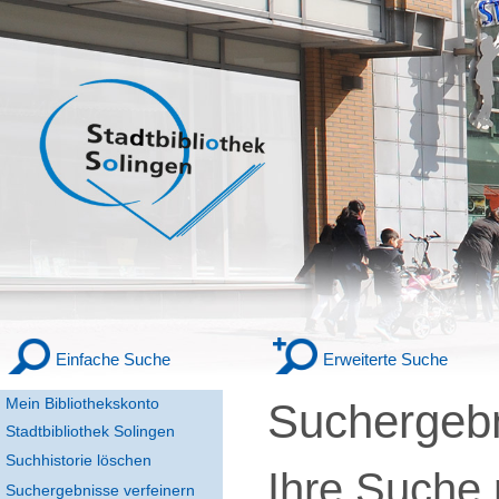
Einfache Suche
Erweiterte Suche
Mein Bibliothekskonto
Suchergeb
Stadtbibliothek Solingen
Suchhistorie löschen
Ihre Suche
Suchergebnisse verfeinern