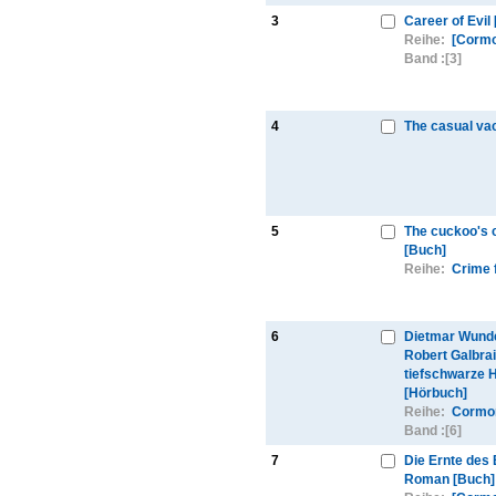
3
Career of Evil
Reihe:
[Cormo
Band :
[3]
4
The casual va
5
The cuckoo's c
[Buch]
Reihe:
Crime f
6
Dietmar Wunde
Robert Galbrai
tiefschwarze 
[Hörbuch]
Reihe:
Cormor
Band :
[6]
7
Die Ernte des
Roman [Buch]