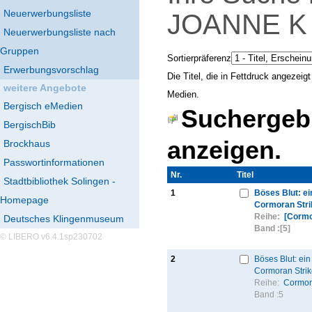
Neuerwerbungsliste
JOANNE 
Neuerwerbungsliste nach
Gruppen
Sortierpräferenz
Erwerbungsvorschlag
Die Titel, die in Fettdruck angezei
weitere Angebote
Medien.
Bergisch eMedien
Suchergebn
BergischBib
anzeigen.
Brockhaus
Passwortinformationen
Nr.
Thumbnail
Titel
Stadtbibliothek Solingen -
1
Böses Blut: ein
Homepage
Cormoran Stri
Reihe:
[Cormo
Deutsches Klingenmuseum
Band :
[5]
© LIBERO v6.4.1sp230702
2
Böses Blut: ein 
Cormoran Strik
Reihe:
Cormor
Band :
5