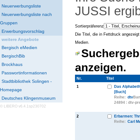
Neuerwerbungsliste
JUSSI
ergib
Neuerwerbungsliste nach
Gruppen
Sortierpräferenz
Erwerbungsvorschlag
Die Titel, die in Fettdruck angezei
weitere Angebote
Medien.
Bergisch eMedien
Suchergebn
BergischBib
anzeigen.
Brockhaus
Passwortinformationen
Nr.
Thumbnail
Titel
Stadtbibliothek Solingen -
1
Das Alphabet
Homepage
[Buch]
Reihe:
dtv
Ban
Deutsches Klingenmuseum
24894 : dtv-p
© LIBERO v6.4.1sp230702
2
Erbarmen: Thri
Reihe:
Carl M