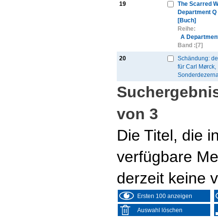
19
The Scarred 
Department Q
[Buch]
Reihe:
A Department 
Band :
[7]
20
Schändung: der
für Carl Mørck,
Sonderdezerna
Suchergebnis
von 3
Die Titel, die
verfügbare Me
derzeit keine 