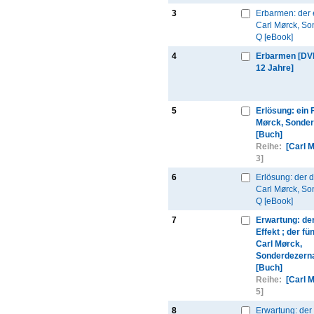
3
Erbarmen: der e
Carl Mørck, So
Q [eBook]
4
Erbarmen [DV
12 Jahre]
5
Erlösung: ein F
Mørck, Sonder
[Buch]
Reihe:
[Carl 
3]
6
Erlösung: der dr
Carl Mørck, So
Q [eBook]
7
Erwartung: de
Effekt ; der fün
Carl Mørck,
Sonderdezernat
[Buch]
Reihe:
[Carl 
5]
8
Erwartung: der