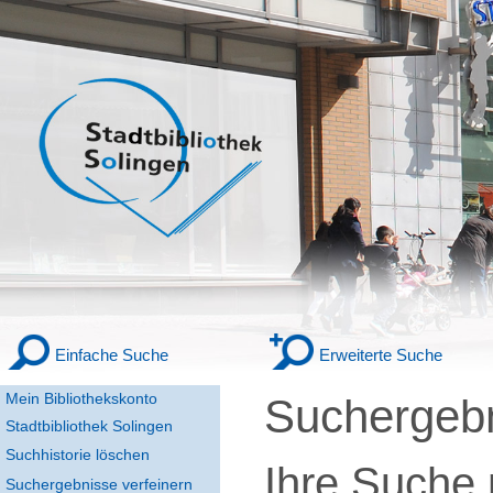
Einfache Suche
Erweiterte Suche
Mein Bibliothekskonto
Suchergeb
Stadtbibliothek Solingen
Suchhistorie löschen
Ihre Suche
Suchergebnisse verfeinern