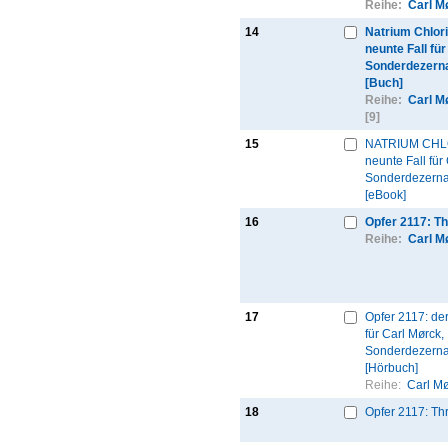
Reihe:
Carl M
14
Natrium Chlori
neunte Fall fü
Sonderdezernat
[Buch]
Reihe:
Carl M
[9]
15
NATRIUM CHLO
neunte Fall für
Sonderdezernat
[eBook]
16
Opfer 2117: Th
Reihe:
Carl M
17
Opfer 2117: der
für Carl Mørck,
Sonderdezerna
[Hörbuch]
Reihe:
Carl M
18
Opfer 2117: Thr