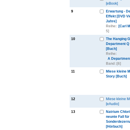
[eBook]
9
Erwartung - D
Effekt [DVD Vi
Jahre]
Reihe:
[Carl 
5]
10
The Hanging Gi
Department Q
[Buch]
Reihe:
A Department 
Band :
[6]
11
Miese kleine 
Story [Buch]
12
Miese kleine M
[eAudio]
13
Natrium Chlori
neunte Fall fü
Sonderdezern
[Hörbuch]