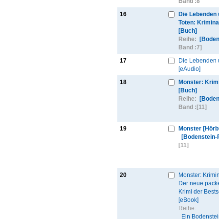
Band :
8
16
Die Lebenden 
Toten: Krimin
[Buch]
Reihe:
[Boden
Band :
7]
17
Die Lebenden 
[eAudio]
18
Monster: Krim
[Buch]
Reihe:
[Boden
Band :
[11]
19
Monster [Hörb
[Bodenstein-
[11]
20
Monster: Krimi
Der neue pack
Krimi der Bests
[eBook]
Reihe:
Ein Bodenstei