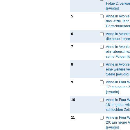
Folge 2: verwa
[eAudio]
5
Anne in Avonle
das letzte Jahr 
Dorfschullehrer
6
Anne in Avonle
die neue Lehre
7
Anne in Avonle
ein rabenschw
seine Folgen [
8
Anne in Avonle
eine weitere v
Seele [eAudio]
9
Anne in Four W
17: ein neues
[eAudio]
10
Anne in Four W
18: in guten wi
schlechten Zei
11
Anne in Four W
20: Ein neuer 
[eAudio]