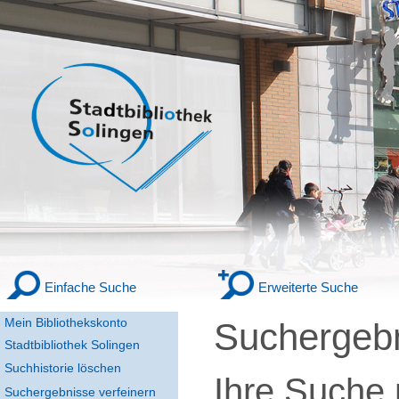
Einfache Suche
Erweiterte Suche
Mein Bibliothekskonto
Suchergeb
Stadtbibliothek Solingen
Suchhistorie löschen
Ihre Suche
Suchergebnisse verfeinern