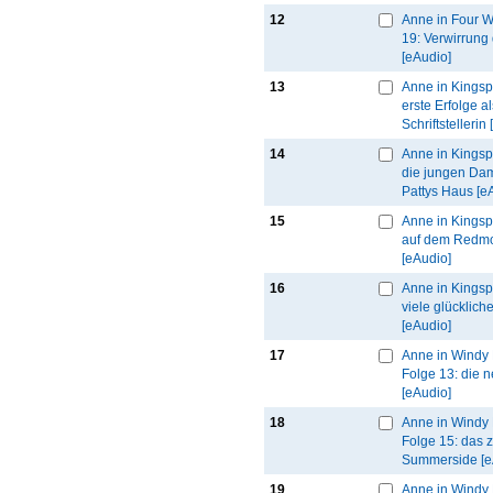
12
Anne in Four W
19: Verwirrung
[eAudio]
13
Anne in Kingspo
erste Erfolge al
Schriftstellerin
14
Anne in Kingspo
die jungen Da
Pattys Haus [e
15
Anne in Kingspo
auf dem Redm
[eAudio]
16
Anne in Kingspo
viele glücklich
[eAudio]
17
Anne in Windy 
Folge 13: die 
[eAudio]
18
Anne in Windy 
Folge 15: das z
Summerside [e
19
Anne in Windy 