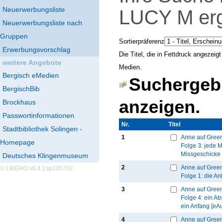
Neuerwerbungsliste
LUCY M
er
Neuerwerbungsliste nach
Gruppen
Sortierpräferenz
Erwerbungsvorschlag
Die Titel, die in Fettdruck angezei
weitere Angebote
Medien.
Bergisch eMedien
Suchergebn
BergischBib
anzeigen.
Brockhaus
Passwortinformationen
Nr.
Thumbnail
Titel
Stadtbibliothek Solingen -
1
Anne auf Gree
Homepage
Folge 3: jede 
Missgeschicke 
Deutsches Klingenmuseum
2
Anne auf Gree
© LIBERO v6.4.1sp230702
Folge 1: die An
3
Anne auf Gree
Folge 4: ein A
ein Anfang [eA
4
Anne auf Gree