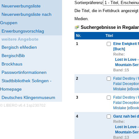
Sortierpräferenz
Neuerwerbungsliste
Die Titel, die in Fettdruck angezei
Neuerwerbungsliste nach
Medien.
Gruppen
Suchergebnisse in Regalan
Erwerbungsvorschlag
Nr.
Thumbnail
Titel
weitere Angebote
1
Eine Ewigkeit 
Bergisch eMedien
[Buch]
Reihe:
BergischBib
Lost in Love 
Brockhaus
Mountain-Ser
Band :
15
Passwortinformationen
2
Fatal Destiny / 
Stadtbibliothek Solingen -
Fatal Deception
Homepage
Mistake [eBook
Deutsches Klingenmuseum
3
Fatal Destiny / 
Fatal Deception
© LIBERO v6.4.1sp230702
Mistake [eBook
4
Ganz nah bei d
Reihe:
Lost in Love 
Mountain-Ser
Band :
13