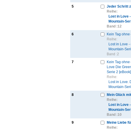
5
Jeder Schritt z
Reihe:
Lost in Love 
Mountain-Ser
Band :
12
6
Kein Tag ohne 
Reihe:
Lost in Love -
Mountain-Ser
Band :
2
7
Kein Tag ohne d
Love Die Gree
Serie 2 [eBook]
Reihe:
Lost in Love. 
Mountain-Seri
8
Mein Glück mit
Reihe:
Lost in Love 
Mountain-Ser
Band :
10
9
Meine Liebe fü
Reihe: