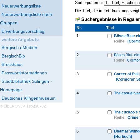
Sortierpräferenz
Neuerwerbungsliste
Die Titel, die in Fettdruck angezei
Neuerwerbungsliste nach
Suchergebnisse in Regalan
Gruppen
Nr.
Thumbnail
Titel
Erwerbungsvorschlag
1
Böses Blut: ei
weitere Angebote
Reihe:
[Cormo
Bergisch eMedien
2
Böses Blut: ein
BergischBib
Reihe:
Cormor
Brockhaus
Passwortinformationen
3
Career of Evil
[Cormoran St
Stadtbibliothek Solingen -
Homepage
4
The casual va
Deutsches Klingenmuseum
© LIBERO v6.4.1sp230702
5
The cuckoo's c
Reihe:
Crime f
6
Dietmar Wunder
[Hörbuch]