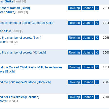
an Strike
Band :
[6]
 Bösen: Roman [Buch]
Rowling
,
Joanne
K
.
201
ran Strike]
Band :
[3]
ösen: ein neuer Fall für Cormoran Strike
Rowling
,
Joanne
K
.
201
an Strike
Band :
[3]
d the chamber of secrets [Buch]
Rowling
,
Joanne
K
.
199
otter
Band :
[2]
d the chamber of secrets [Hörbuch]
Rowling
,
Joanne
K
.
200
d the Cursed Child: Parts I & II ; based on an
Rowling
,
Joanne
K
.
201
tory [Buch]
nd the philosopher's stone [Hörbuch]
Rowling
,
Joanne
K
.
200
und der Feuerkelch [Hörbuch]
Rowling
,
Joanne
K
.
200
Potter
Band :
4