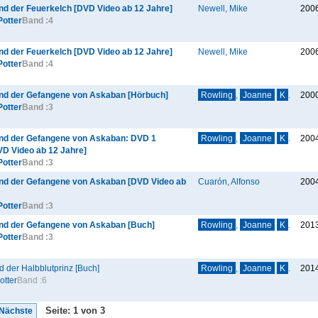
nd der Feuerkelch [DVD Video ab 12 Jahre]
Newell, Mike
200
Potter
Band :
4
nd der Feuerkelch [DVD Video ab 12 Jahre]
Newell, Mike
200
Potter
Band :
4
und der Gefangene von Askaban [Hörbuch]
Rowling
,
Joanne
K
.
200
Potter
Band :
3
und der Gefangene von Askaban: DVD 1
Rowling
,
Joanne
K
.
200
VD Video ab 12 Jahre]
Potter
Band :
3
und der Gefangene von Askaban [DVD Video ab
Cuarón, Alfonso
200
Potter
Band :
3
und der Gefangene von Askaban [Buch]
Rowling
,
Joanne
K
.
201
Potter
Band :
3
d der Halbblutprinz [Buch]
Rowling
,
Joanne
K
.
201
otter
Band :
6
Seite: 1 von 3
Nächste