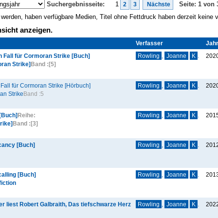
Suchergebnisseite:
1
Seite: 1 von 
2
3
Nächste
gt werden, haben verfügbare Medien, Titel ohne Fettdruck haben derzeit keine
sicht anzeigen.
Verfasser
Jah
n Fall für Cormoran Strike [Buch]
Rowling
,
Joanne
K
.
202
ran Strike]
Band :
[5]
 Fall für Cormoran Strike [Hörbuch]
Rowling
,
Joanne
K
.
202
an Strike
Band :
5
 [Buch]
Reihe:
Rowling
,
Joanne
K
.
201
rike]
Band :
[3]
cancy [Buch]
Rowling
,
Joanne
K
.
201
alling [Buch]
Rowling
,
Joanne
K
.
201
iction
 liest Robert Galbraith, Das tiefschwarze Herz
Rowling
,
Joanne
K
.
202