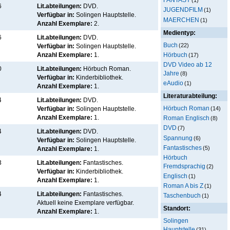
(1)
6
Lit.abteilungen:
DVD.
JUGENDFILM
(1)
Verfügbar in:
Solingen Hauptstelle
.
MAERCHEN
(1)
Anzahl Exemplare:
2.
Medientyp:
6
Lit.abteilungen:
DVD.
Buch
(22)
Verfügbar in:
Solingen Hauptstelle
.
Hörbuch
Anzahl Exemplare:
1.
(17)
DVD Video ab 12
0
Lit.abteilungen:
Hörbuch Roman.
Jahre
(8)
Verfügbar in:
Kinderbibliothek
.
eAudio
(1)
Anzahl Exemplare:
1.
Literaturabteilung:
4
Lit.abteilungen:
DVD.
Hörbuch Roman
(14)
Verfügbar in:
Solingen Hauptstelle
.
Anzahl Exemplare:
1.
Roman Englisch
(8)
DVD
(7)
4
Lit.abteilungen:
DVD.
Spannung
(6)
Verfügbar in:
Solingen Hauptstelle
.
Fantastisches
(5)
Anzahl Exemplare:
1.
Hörbuch
3
Lit.abteilungen:
Fantastisches.
Fremdsprachig
(2)
Verfügbar in:
Kinderbibliothek
.
Englisch
(1)
Anzahl Exemplare:
1.
Roman A bis Z
(1)
4
Lit.abteilungen:
Fantastisches.
Taschenbuch
(1)
Aktuell keine Exemplare verfügbar
.
Standort:
Anzahl Exemplare:
1.
Solingen
Hauptstelle
(31)