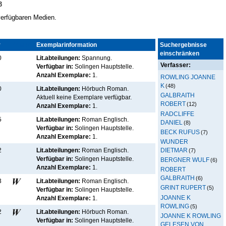
3
 verfügbaren Medien.
r
Kennz.
Exemplarinformation
Suchergebnisse
einschränken
0
Lit.abteilungen:
Spannung.
Verfasser:
Verfügbar in:
Solingen Hauptstelle
.
Anzahl Exemplare:
1.
ROWLING JOANNE
K
(48)
0
Lit.abteilungen:
Hörbuch Roman.
GALBRAITH
Aktuell keine Exemplare verfügbar
.
ROBERT
(12)
Anzahl Exemplare:
1.
RADCLIFFE
5
Lit.abteilungen:
Roman Englisch.
DANIEL
(8)
Verfügbar in:
Solingen Hauptstelle
.
BECK RUFUS
(7)
Anzahl Exemplare:
1.
WUNDER
DIETMAR
2
Lit.abteilungen:
Roman Englisch.
(7)
Verfügbar in:
Solingen Hauptstelle
.
BERGNER WULF
(6)
Anzahl Exemplare:
1.
ROBERT
GALBRAITH
(6)
3
Lit.abteilungen:
Roman Englisch.
GRINT RUPERT
(5)
Verfügbar in:
Solingen Hauptstelle
.
JOANNE K
Anzahl Exemplare:
1.
ROWLING
(5)
2
Lit.abteilungen:
Hörbuch Roman.
JOANNE K ROWLING
Verfügbar in:
Solingen Hauptstelle
.
GELESEN VON