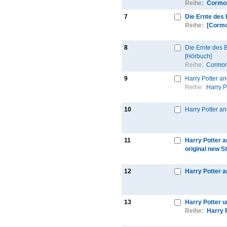
Reihe:
Cormor
7
Die Ernte des
Reihe:
[Cormo
8
Die Ernte des B
[Hörbuch]
Reihe:
Cormor
9
Harry Potter an
Reihe:
Harry P
10
Harry Potter an
11
Harry Potter an
original new S
12
Harry Potter a
13
Harry Potter 
Reihe:
Harry 