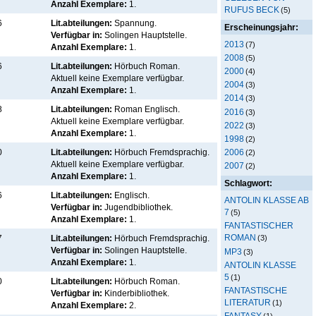
Anzahl Exemplare:
1.
RUFUS BECK
(5)
6
Lit.abteilungen:
Spannung.
Erscheinungsjahr:
Verfügbar in:
Solingen Hauptstelle
.
2013
(7)
Anzahl Exemplare:
1.
2008
(5)
6
Lit.abteilungen:
Hörbuch Roman.
2000
(4)
Aktuell keine Exemplare verfügbar
.
2004
(3)
Anzahl Exemplare:
1.
2014
(3)
8
Lit.abteilungen:
Roman Englisch.
2016
(3)
Aktuell keine Exemplare verfügbar
.
2022
(3)
Anzahl Exemplare:
1.
1998
(2)
2006
0
Lit.abteilungen:
Hörbuch Fremdsprachig.
(2)
Aktuell keine Exemplare verfügbar
.
2007
(2)
Anzahl Exemplare:
1.
Schlagwort:
6
Lit.abteilungen:
Englisch.
ANTOLIN KLASSE AB
Verfügbar in:
Jugendbibliothek
.
7
(5)
Anzahl Exemplare:
1.
FANTASTISCHER
ROMAN
7
Lit.abteilungen:
Hörbuch Fremdsprachig.
(3)
Verfügbar in:
Solingen Hauptstelle
.
MP3
(3)
Anzahl Exemplare:
1.
ANTOLIN KLASSE
5
(1)
0
Lit.abteilungen:
Hörbuch Roman.
FANTASTISCHE
Verfügbar in:
Kinderbibliothek
.
LITERATUR
(1)
Anzahl Exemplare:
2.
FANTASY