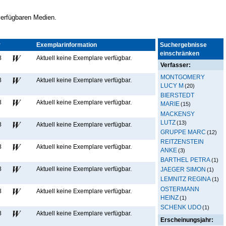
 verfügbaren Medien.
r
Kennz.
Exemplarinformation
Suchergebnisse
einschränken
8
Aktuell keine Exemplare verfügbar
.
Verfasser:
MONTGOMERY
8
Aktuell keine Exemplare verfügbar
.
LUCY M
(20)
BIERSTEDT
8
Aktuell keine Exemplare verfügbar
.
MARIE
(15)
MACKENSY
LUTZ
(13)
8
Aktuell keine Exemplare verfügbar
.
GRUPPE MARC
(12)
REITZENSTEIN
8
Aktuell keine Exemplare verfügbar
.
ANKE
(3)
BARTHEL PETRA
(1)
8
Aktuell keine Exemplare verfügbar
.
JAEGER SIMON
(1)
LEMNITZ REGINA
(1)
OSTERMANN
8
Aktuell keine Exemplare verfügbar
.
HEINZ
(1)
SCHENK UDO
(1)
8
Aktuell keine Exemplare verfügbar
.
Erscheinungsjahr: