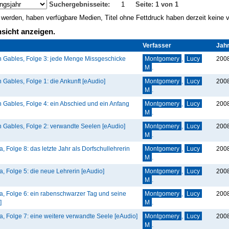
Suchergebnisseite:
1
Seite: 1 von 1
gt werden, haben verfügbare Medien, Titel ohne Fettdruck haben derzeit keine
sicht anzeigen.
Verfasser
Jah
 Gables, Folge 3: jede Menge Missgeschicke
Montgomery
,
Lucy
200
M
.
 Gables, Folge 1: die Ankunft [eAudio]
Montgomery
,
Lucy
200
M
.
 Gables, Folge 4: ein Abschied und ein Anfang
Montgomery
,
Lucy
200
M
.
 Gables, Folge 2: verwandte Seelen [eAudio]
Montgomery
,
Lucy
200
M
.
, Folge 8: das letzte Jahr als Dorfschullehrerin
Montgomery
,
Lucy
200
M
.
, Folge 5: die neue Lehrerin [eAudio]
Montgomery
,
Lucy
200
M
.
a, Folge 6: ein rabenschwarzer Tag und seine
Montgomery
,
Lucy
200
]
M
.
a, Folge 7: eine weitere verwandte Seele [eAudio]
Montgomery
,
Lucy
200
M
.