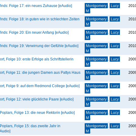
inds: Folge 17: ein neues Zuhause [eAudio]
Montgomery
,
Lucy
201
M
.
nds: Folge 18: in guten wie in schlechten Zeiten
Montgomery
,
Lucy
201
M
.
inds: Folge 20: Ein neuer Anfang [eAudio]
Montgomery
,
Lucy
201
M
.
inds: Folge 19: Verwirrung der Gefühle [eAudio]
Montgomery
,
Lucy
201
M
.
t, Folge 10: erste Erfolge als Schriftstellerin
Montgomery
,
Lucy
200
M
.
ort, Folge 11: die jungen Damen aus Pattys Haus
Montgomery
,
Lucy
200
M
.
ort, Folge 9: auf dem Redmond College [eAudio]
Montgomery
,
Lucy
200
M
.
rt, Folge 12: viele glückliche Paare [eAudio]
Montgomery
,
Lucy
200
M
.
Poplars, Folge 13: die neue Rektorin [eAudio]
Montgomery
,
Lucy
200
M
.
oplars, Folge 15: das zweite Jahr in
Montgomery
,
Lucy
200
Audio]
M
.