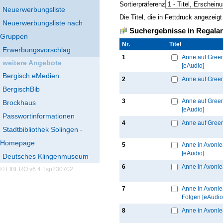
Sortierpräferenz
Neuerwerbungsliste
Die Titel, die in Fettdruck angezei
Neuerwerbungsliste nach
Suchergebnisse in Regalan
Gruppen
Nr.
Thumbnail
Titel
Erwerbungsvorschlag
1
Anne auf Green
weitere Angebote
[eAudio]
Bergisch eMedien
2
Anne auf Green
BergischBib
3
Anne auf Green
Brockhaus
[eAudio]
Passwortinformationen
4
Anne auf Green
Stadtbibliothek Solingen -
Homepage
5
Anne in Avonlea
[eAudio]
Deutsches Klingenmuseum
6
Anne in Avonlea
© LIBERO v6.4.1sp230702
7
Anne in Avonle
Folgen [eAudio
8
Anne in Avonle