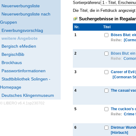
Sortierpräferenz
Neuerwerbungsliste
Die Titel, die in Fettdruck angezei
Neuerwerbungsliste nach
Suchergebnisse in Regalan
Gruppen
Nr.
Thumbnail
Titel
Erwerbungsvorschlag
1
Böses Blut: ei
weitere Angebote
Reihe:
[Cormo
Bergisch eMedien
2
Böses Blut: ein
BergischBib
Reihe:
Cormor
Brockhaus
Passwortinformationen
3
Career of Evil
[Cormoran St
Stadtbibliothek Solingen -
Homepage
4
The casual va
Deutsches Klingenmuseum
© LIBERO v6.4.1sp230702
5
The cuckoo's c
Reihe:
Crime f
6
Dietmar Wunder
[Hörbuch]