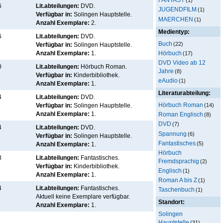
(1)
6
Lit.abteilungen:
DVD.
JUGENDFILM
(1)
Verfügbar in:
Solingen Hauptstelle
.
MAERCHEN
(1)
Anzahl Exemplare:
2.
Medientyp:
6
Lit.abteilungen:
DVD.
Buch
(22)
Verfügbar in:
Solingen Hauptstelle
.
Hörbuch
Anzahl Exemplare:
1.
(17)
DVD Video ab 12
0
Lit.abteilungen:
Hörbuch Roman.
Jahre
(8)
Verfügbar in:
Kinderbibliothek
.
eAudio
(1)
Anzahl Exemplare:
1.
Literaturabteilung:
4
Lit.abteilungen:
DVD.
Hörbuch Roman
(14)
Verfügbar in:
Solingen Hauptstelle
.
Anzahl Exemplare:
1.
Roman Englisch
(8)
DVD
(7)
4
Lit.abteilungen:
DVD.
Spannung
(6)
Verfügbar in:
Solingen Hauptstelle
.
Fantastisches
(5)
Anzahl Exemplare:
1.
Hörbuch
3
Lit.abteilungen:
Fantastisches.
Fremdsprachig
(2)
Verfügbar in:
Kinderbibliothek
.
Englisch
(1)
Anzahl Exemplare:
1.
Roman A bis Z
(1)
4
Lit.abteilungen:
Fantastisches.
Taschenbuch
(1)
Aktuell keine Exemplare verfügbar
.
Standort:
Anzahl Exemplare:
1.
Solingen
Hauptstelle
(31)