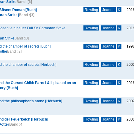
an Strike
Band :
[6]
 Bösen: Roman [Buch]
Rowling
,
Joanne
K
.
201
ran Strike]
Band :
[3]
ösen: ein neuer Fall für Cormoran Strike
Rowling
,
Joanne
K
.
201
an Strike
Band :
[3]
d the chamber of secrets [Buch]
Rowling
,
Joanne
K
.
199
otter
Band :
[2]
d the chamber of secrets [Hörbuch]
Rowling
,
Joanne
K
.
200
d the Cursed Child: Parts I & II ; based on an
Rowling
,
Joanne
K
.
201
tory [Buch]
nd the philosopher's stone [Hörbuch]
Rowling
,
Joanne
K
.
200
und der Feuerkelch [Hörbuch]
Rowling
,
Joanne
K
.
200
Potter
Band :
4