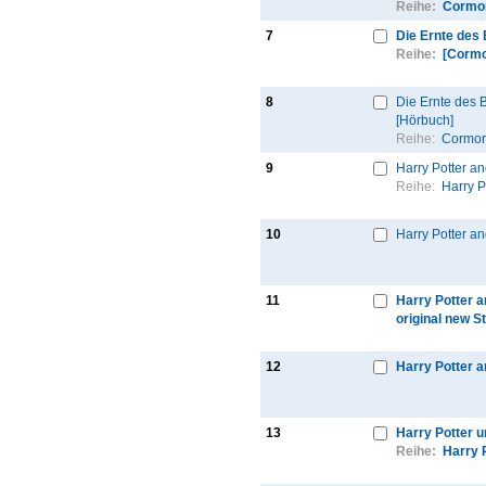
Reihe:
Cormor
7
Die Ernte des
Reihe:
[Cormo
8
Die Ernte des B
[Hörbuch]
Reihe:
Cormor
9
Harry Potter an
Reihe:
Harry P
10
Harry Potter an
11
Harry Potter an
original new S
12
Harry Potter a
13
Harry Potter 
Reihe:
Harry 