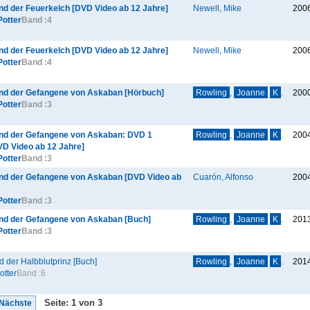
nd der Feuerkelch [DVD Video ab 12 Jahre]
Newell, Mike
200
Potter
Band :
4
nd der Feuerkelch [DVD Video ab 12 Jahre]
Newell, Mike
200
Potter
Band :
4
und der Gefangene von Askaban [Hörbuch]
Rowling
,
Joanne
K
.
200
Potter
Band :
3
und der Gefangene von Askaban: DVD 1
Rowling
,
Joanne
K
.
200
VD Video ab 12 Jahre]
Potter
Band :
3
und der Gefangene von Askaban [DVD Video ab
Cuarón, Alfonso
200
Potter
Band :
3
und der Gefangene von Askaban [Buch]
Rowling
,
Joanne
K
.
201
Potter
Band :
3
d der Halbblutprinz [Buch]
Rowling
,
Joanne
K
.
201
otter
Band :
6
Seite: 1 von 3
Nächste