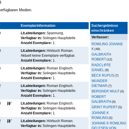
3
 verfügbaren Medien.
r
Kennz.
Exemplarinformation
Suchergebnisse
einschränken
0
Lit.abteilungen:
Spannung.
Verfasser:
Verfügbar in:
Solingen Hauptstelle
.
Anzahl Exemplare:
1.
ROWLING JOANNE
K
(48)
0
Lit.abteilungen:
Hörbuch Roman.
GALBRAITH
Aktuell keine Exemplare verfügbar
.
ROBERT
(12)
Anzahl Exemplare:
1.
RADCLIFFE
5
Lit.abteilungen:
Roman Englisch.
DANIEL
(8)
Verfügbar in:
Solingen Hauptstelle
.
BECK RUFUS
(7)
Anzahl Exemplare:
1.
WUNDER
DIETMAR
2
Lit.abteilungen:
Roman Englisch.
(7)
Verfügbar in:
Solingen Hauptstelle
.
BERGNER WULF
(6)
Anzahl Exemplare:
1.
ROBERT
GALBRAITH
(6)
3
Lit.abteilungen:
Roman Englisch.
GRINT RUPERT
(5)
Verfügbar in:
Solingen Hauptstelle
.
JOANNE K
Anzahl Exemplare:
1.
ROWLING
(5)
2
Lit.abteilungen:
Hörbuch Roman.
JOANNE K ROWLING
Verfügbar in:
Solingen Hauptstelle
.
GELESEN VON