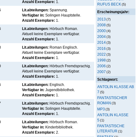
Anzahl Exemplare:
1.
RUFUS BECK
(5)
6
Lit.abteilungen:
Spannung.
Erscheinungsjahr:
Verfügbar in:
Solingen Hauptstelle
.
2013
(7)
Anzahl Exemplare:
1.
2008
(5)
6
Lit.abteilungen:
Hörbuch Roman.
2000
(4)
Aktuell keine Exemplare verfügbar
.
2004
(3)
Anzahl Exemplare:
1.
2014
(3)
8
Lit.abteilungen:
Roman Englisch.
2016
(3)
Aktuell keine Exemplare verfügbar
.
2022
(3)
Anzahl Exemplare:
1.
1998
(2)
2006
0
Lit.abteilungen:
Hörbuch Fremdsprachig.
(2)
Aktuell keine Exemplare verfügbar
.
2007
(2)
Anzahl Exemplare:
1.
Schlagwort:
6
Lit.abteilungen:
Englisch.
ANTOLIN KLASSE AB
Verfügbar in:
Jugendbibliothek
.
7
(5)
Anzahl Exemplare:
1.
FANTASTISCHER
ROMAN
7
Lit.abteilungen:
Hörbuch Fremdsprachig.
(3)
Verfügbar in:
Solingen Hauptstelle
.
MP3
(3)
Anzahl Exemplare:
1.
ANTOLIN KLASSE
5
(1)
0
Lit.abteilungen:
Hörbuch Roman.
FANTASTISCHE
Verfügbar in:
Kinderbibliothek
.
LITERATUR
(1)
Anzahl Exemplare:
2.
FANTASY