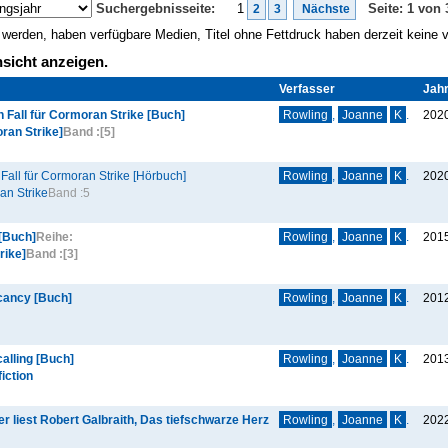
Suchergebnisseite:
1
Seite: 1 von 
2
3
Nächste
gt werden, haben verfügbare Medien, Titel ohne Fettdruck haben derzeit keine
sicht anzeigen.
Verfasser
Jah
n Fall für Cormoran Strike [Buch]
Rowling
,
Joanne
K
.
202
ran Strike]
Band :
[5]
 Fall für Cormoran Strike [Hörbuch]
Rowling
,
Joanne
K
.
202
an Strike
Band :
5
 [Buch]
Reihe:
Rowling
,
Joanne
K
.
201
rike]
Band :
[3]
cancy [Buch]
Rowling
,
Joanne
K
.
201
alling [Buch]
Rowling
,
Joanne
K
.
201
iction
 liest Robert Galbraith, Das tiefschwarze Herz
Rowling
,
Joanne
K
.
202