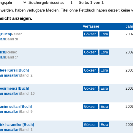
Suchergebnisseite:
1
Seite: 1 von 1
gt werden, haben verfügbare Medien, Titel ohne Fettdruck haben derzeit keine
sicht anzeigen.
Verfasser
Jah
 [Buch]
Reihe:
Göksen
,
Esra
200
ari
Band :
8
uch]
Reihe:
Göksen
,
Esra
200
ari
Band :
7
lere Karsi [Buch]
Göksen
,
Esra
200
an masallari
Band :
2
 degirmenci [Buch]
Göksen
,
Esra
200
an masallari
Band :
10
 hanim sultan [Buch]
Göksen
,
Esra
200
an masallari
Band :
9
kirk haramiler [Buch]
Göksen
,
Esra
200
an masallari
Band :
1