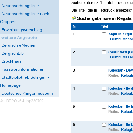
Sortierpräferenz
Neuerwerbungsliste
Die Titel, die in Fettdruck angezei
Neuerwerbungsliste nach
Suchergebnisse in Regalan
Gruppen
Nr.
Thumbnail
Titel
Erwerbungsvorschlag
1
Algül ile akgül
weitere Angebote
Grimm Masall
Bergisch eMedien
2
Cesur terzi [B
BergischBib
Grimm Masall
Brockhaus
Passwortinformationen
3
Keloglan - Dev
Reihe:
Kelogl
Stadtbibliothek Solingen -
Homepage
4
Keloglan - Ile
Deutsches Klingenmuseum
Reihe:
Kelogl
© LIBERO v6.4.1sp230702
5
Keloglan - Ile
Reihe:
Kelogl
6
Keloglan - Ile 
Reihe:
Kelogl