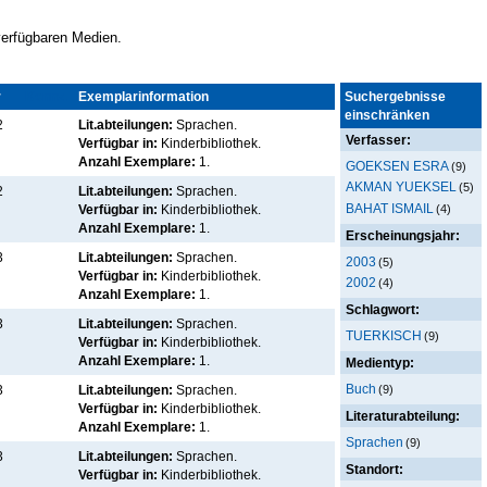
 verfügbaren Medien.
r
Kennz.
Exemplarinformation
Suchergebnisse
einschränken
2
Lit.abteilungen:
Sprachen.
Verfasser:
Verfügbar in:
Kinderbibliothek
.
Anzahl Exemplare:
1.
GOEKSEN ESRA
(9)
AKMAN YUEKSEL
(5)
2
Lit.abteilungen:
Sprachen.
BAHAT ISMAIL
(4)
Verfügbar in:
Kinderbibliothek
.
Anzahl Exemplare:
1.
Erscheinungsjahr:
3
Lit.abteilungen:
Sprachen.
2003
(5)
Verfügbar in:
Kinderbibliothek
.
2002
(4)
Anzahl Exemplare:
1.
Schlagwort:
3
Lit.abteilungen:
Sprachen.
TUERKISCH
(9)
Verfügbar in:
Kinderbibliothek
.
Anzahl Exemplare:
1.
Medientyp:
Buch
(9)
3
Lit.abteilungen:
Sprachen.
Verfügbar in:
Kinderbibliothek
.
Literaturabteilung:
Anzahl Exemplare:
1.
Sprachen
(9)
3
Lit.abteilungen:
Sprachen.
Standort:
Verfügbar in:
Kinderbibliothek
.