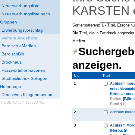
Neuerwerbungsliste
KARSTEN
Neuerwerbungsliste nach
Gruppen
Sortierpräferenz
Erwerbungsvorschlag
Die Titel, die in Fettdruck angezei
weitere Angebote
Medien.
Bergisch eMedien
Suchergebn
BergischBib
anzeigen.
Brockhaus
Passwortinformationen
Nr.
Thumbnail
Titel
Stadtbibliothek Solingen -
1
Achtsam mord
Homepage
entschleunigt
Kriminalroman
Deutsches Klingenmuseum
Reihe:
[Björn
© LIBERO v6.4.1sp230702
Band :
[1]
2
Achtsam morde
3
Achtsam Mor
[Hörbuch]