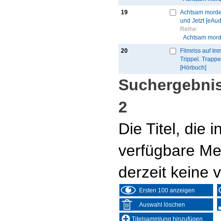
19
Achtsam morde
und Jetzt [eAud
Reihe:
Achtsam mord
20
Filmriss auf I
Trippel. Trappel
[Hörbuch]
Suchergebnis
2
Die Titel, die
verfügbare Me
derzeit keine 