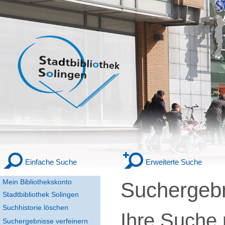
Einfache Suche
Erweiterte Suche
Mein Bibliothekskonto
Suchergeb
Stadtbibliothek Solingen
Suchhistorie löschen
Ihre Suche
Suchergebnisse verfeinern