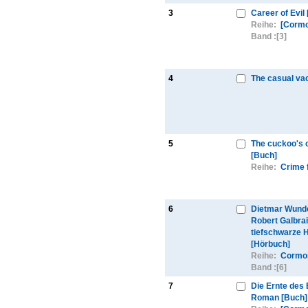
3
Career of Evil
Reihe:
[Cormo
Band :
[3]
4
The casual va
5
The cuckoo's c
[Buch]
Reihe:
Crime f
6
Dietmar Wunde
Robert Galbrai
tiefschwarze 
[Hörbuch]
Reihe:
Cormor
Band :
[6]
7
Die Ernte des
Roman [Buch]