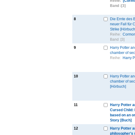
Reihe:
[Cormo
Band :
[3]
8
Die Ernte des 
neuer Fall für
Strike [Hörbuch
Reihe:
Cormor
Band :
[3]
9
Harry Potter an
chamber of sec
Reihe:
Harry P
10
Harry Potter an
chamber of sec
[Hörbuch]
11
Harry Potter a
Cursed Child: P
based on an or
Story [Buch]
12
Harry Potter a
philosopher's 