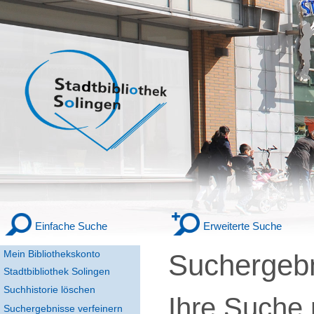
Einfache Suche
Erweiterte Suche
Mein Bibliothekskonto
Suchergeb
Stadtbibliothek Solingen
Suchhistorie löschen
Ihre Suche
Suchergebnisse verfeinern