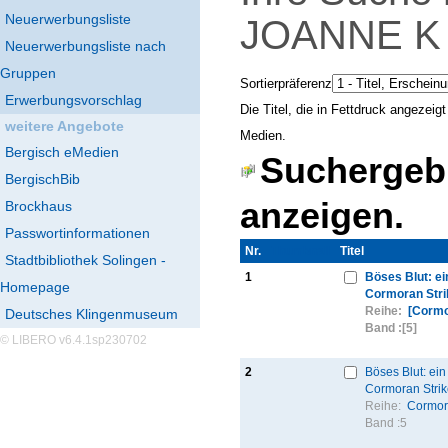
Neuerwerbungsliste
JOANNE 
Neuerwerbungsliste nach
Gruppen
Sortierpräferenz
Erwerbungsvorschlag
Die Titel, die in Fettdruck angezei
weitere Angebote
Medien.
Bergisch eMedien
Suchergebn
BergischBib
anzeigen.
Brockhaus
Passwortinformationen
Nr.
Thumbnail
Titel
Stadtbibliothek Solingen -
1
Böses Blut: ein
Homepage
Cormoran Stri
Reihe:
[Cormo
Deutsches Klingenmuseum
Band :
[5]
© LIBERO v6.4.1sp230702
2
Böses Blut: ein 
Cormoran Strik
Reihe:
Cormor
Band :
5