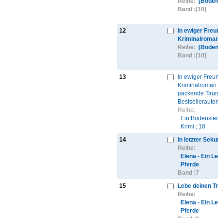
Reihe:
[Boden
Band :
[10]
12
In ewiger Freu
Kriminalroman
Reihe:
[Boden
Band :
[10]
13
In ewiger Freun
Kriminalroman 
packende Taun
Bestsellerautor
Reihe:
Ein Bodenstei
Krimi ; 10
14
In letzter Sek
Reihe:
Elena - Ein L
Pferde
Band :
7
15
Lebe deinen T
Reihe:
Elena - Ein L
Pferde