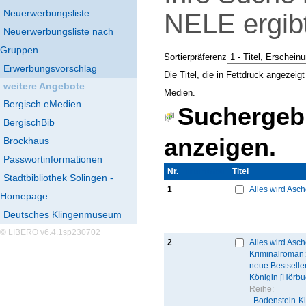
Neuerwerbungsliste
NELE
ergib
Neuerwerbungsliste nach
Gruppen
Sortierpräferenz
Erwerbungsvorschlag
Die Titel, die in Fettdruck angezei
weitere Angebote
Medien.
Bergisch eMedien
Suchergebn
BergischBib
anzeigen.
Brockhaus
Passwortinformationen
Nr.
Thumbnail
Titel
Stadtbibliothek Solingen -
1
Alles wird Asch
Homepage
Deutsches Klingenmuseum
© LIBERO v6.4.1sp230702
2
Alles wird Asch
Kriminalroman:
neue Bestseller
Königin [Hörbu
Reihe:
Bodenstein-Ki