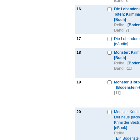
Band :
8
16
Die Lebenden 
Toten: Krimin
[Buch]
Reihe:
[Boden
Band :
7]
17
Die Lebenden 
[eAudio]
18
Monster: Krim
[Buch]
Reihe:
[Boden
Band :
[11]
19
Monster [Hörb
[Bodenstein-
[11]
20
Monster: Krimi
Der neue pack
Krimi der Bests
[eBook]
Reihe:
Ein Bodenstei