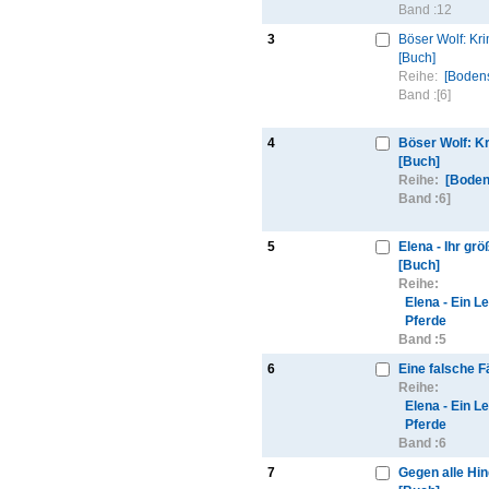
Band :
12
3
Böser Wolf: Kr
[Buch]
Reihe:
[Bodens
Band :
[6]
4
Böser Wolf: K
[Buch]
Reihe:
[Boden
Band :
6]
5
Elena - Ihr grö
[Buch]
Reihe:
Elena - Ein L
Pferde
Band :
5
6
Eine falsche F
Reihe:
Elena - Ein L
Pferde
Band :
6
7
Gegen alle Hi