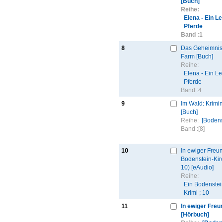
[Buch]
Reihe:
Elena - Ein L
Pferde
Band :
1
8
Das Geheimnis
Farm [Buch]
Reihe:
Elena - Ein Le
Pferde
Band :
4
9
Im Wald: Krimi
[Buch]
Reihe:
[Bodens
Band :
[8]
10
In ewiger Freun
Bodenstein-Kir
10) [eAudio]
Reihe:
Ein Bodenstei
Krimi ; 10
11
In ewiger Freu
[Hörbuch]