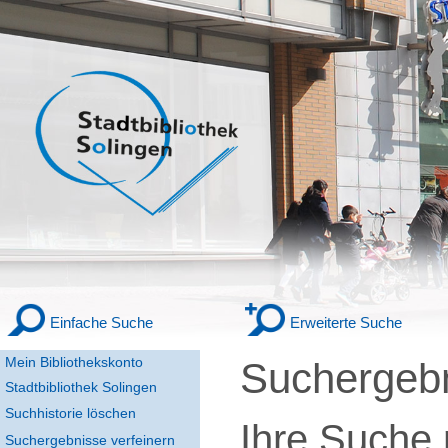
Einfache Suche
Erweiterte Suche
Mein Bibliothekskonto
Suchergeb
Stadtbibliothek Solingen
Suchhistorie löschen
Ihre Suche
Suchergebnisse verfeinern