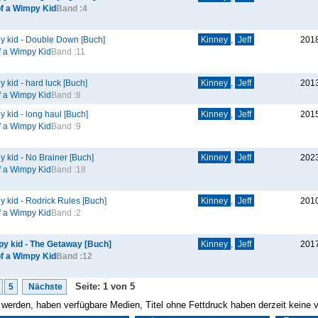
of a Wimpy Kid
Band :
4
py kid - Double Down [Buch]
Kinney
,
Jeff
201
f a Wimpy Kid
Band :
11
y kid - hard luck [Buch]
Kinney
,
Jeff
201
f a Wimpy Kid
Band :
8
y kid - long haul [Buch]
Kinney
,
Jeff
201
f a Wimpy Kid
Band :
9
y kid - No Brainer [Buch]
Kinney
,
Jeff
202
f a Wimpy Kid
Band :
18
y kid - Rodrick Rules [Buch]
Kinney
,
Jeff
201
f a Wimpy Kid
Band :
2
py kid - The Getaway [Buch]
Kinney
,
Jeff
201
of a Wimpy Kid
Band :
12
Seite: 1 von 5
5
Nächste
gt werden, haben verfügbare Medien, Titel ohne Fettdruck haben derzeit keine