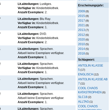
4
Lit.abteilungen:
Lustiges.
Erscheinungsjahr:
Verfügbar in:
Kinderbibliothek
.
2009
(8)
Anzahl Exemplare:
2.
2015
(8)
7
Lit.abteilungen:
Blu Ray.
2017
(8)
Verfügbar in:
Kinderbibliothek
.
2021
(8)
Anzahl Exemplare:
1.
2013
(7)
7
Lit.abteilungen:
DVD.
2012
(6)
Verfügbar in:
Kinderbibliothek
.
2020
(6)
Anzahl Exemplare:
2.
2010
(5)
2014
1
Lit.abteilungen:
Sprachen.
(5)
Aktuell keine Exemplare verfügbar
.
2018
(5)
Anzahl Exemplare:
1.
Schlagwort:
2
Lit.abteilungen:
Sprachen.
ANTOLIN KLASSE
Verfügbar in:
Kinderbibliothek
.
5
(17)
Anzahl Exemplare:
1.
ENGLISCH
(12)
1
Lit.abteilungen:
Sprachen.
ANTOLIN KLASSE AB
Aktuell keine Exemplare verfügbar
.
7
(11)
Anzahl Exemplare:
1.
COOL CHAOS
KATASTROPHEN
(6)
2
Lit.abteilungen:
Sprachen.
SLC18
(2)
Aktuell keine Exemplare verfügbar
.
ALLTAG
(1)
Anzahl Exemplare:
1.
COOL CHAOS
9
Lit.abteilungen:
Sprachen.