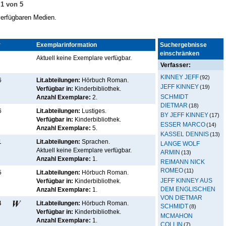
 1 von 5
 verfügbaren Medien.
r
Kennz.
Exemplarinformation
Suchergebnisse
einschränken
Aktuell keine Exemplare verfügbar
.
Verfasser:
KINNEY JEFF
(92)
6
Lit.abteilungen:
Hörbuch Roman.
JEFF KINNEY
(19)
Verfügbar in:
Kinderbibliothek
.
SCHMIDT
Anzahl Exemplare:
2.
DIETMAR
(18)
6
Lit.abteilungen:
Lustiges.
BY JEFF KINNEY
(17)
Verfügbar in:
Kinderbibliothek
.
ESSER MARCO
(14)
Anzahl Exemplare:
5.
KASSEL DENNIS
(13)
1
Lit.abteilungen:
Sprachen.
LANGE WOLF
Aktuell keine Exemplare verfügbar
.
ARMIN
(13)
Anzahl Exemplare:
1.
REIMANN NICK
ROMEO
(11)
5
Lit.abteilungen:
Hörbuch Roman.
JEFF KINNEY AUS
Verfügbar in:
Kinderbibliothek
.
DEM ENGLISCHEN
Anzahl Exemplare:
1.
VON DIETMAR
4
Lit.abteilungen:
Hörbuch Roman.
SCHMIDT
(8)
Verfügbar in:
Kinderbibliothek
.
MCMAHON
Anzahl Exemplare:
1.
COLLIN
(7)