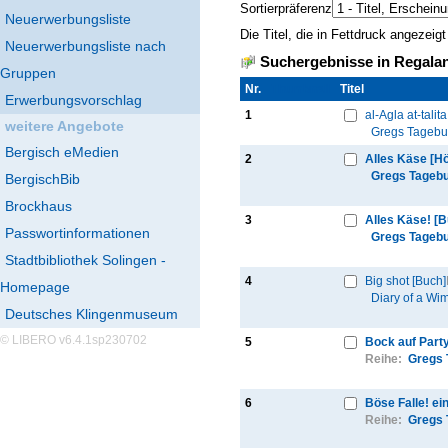
Sortierpräferenz
Neuerwerbungsliste
Die Titel, die in Fettdruck angezei
Neuerwerbungsliste nach
Suchergebnisse in Regalan
Gruppen
Nr.
Thumbnail
Titel
Erwerbungsvorschlag
1
al-Agla at-talit
weitere Angebote
Gregs Tageb
Bergisch eMedien
2
Alles Käse [H
Gregs Tageb
BergischBib
Brockhaus
3
Alles Käse! [
Passwortinformationen
Gregs Tageb
Stadtbibliothek Solingen -
4
Big shot [Buch]
Homepage
Diary of a Wi
Deutsches Klingenmuseum
© LIBERO v6.4.1sp230702
5
Bock auf Part
Reihe:
Gregs 
6
Böse Falle! e
Reihe:
Gregs 