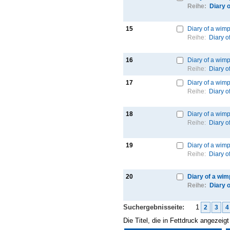
Reihe:
Diary 
15
Diary of a wim
Reihe:
Diary o
16
Diary of a wimp
Reihe:
Diary o
17
Diary of a wimp
Reihe:
Diary o
18
Diary of a wimp
Reihe:
Diary o
19
Diary of a wimp
Reihe:
Diary o
20
Diary of a wim
Reihe:
Diary 
Suchergebnisseite:
1
2
3
4
Die Titel, die in Fettdruck angezei