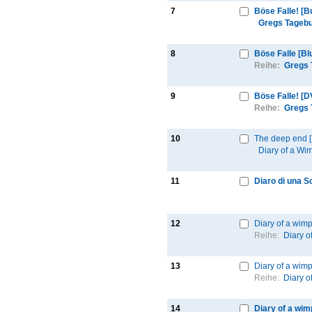
7
Böse Falle! [B
Gregs Tageb
8
Böse Falle [B
Reihe:
Gregs 
9
Böse Falle! [
Reihe:
Gregs 
10
The deep end 
Diary of a Wi
11
Diaro di una S
12
Diary of a wimp
Reihe:
Diary o
13
Diary of a wimp
Reihe:
Diary o
14
Diary of a wim