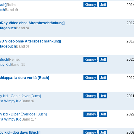
uch]
Reihe:
Kinney
,
Jeff
201
uch
Band :
9
luRay Video ohne Altersbeschränkung]
201
Tagebuch
Band :
4
DVD Video ohne Altersbeschränkung]
201
Tagebuch
Band :
4
[Buch]
Reihe:
Kinney
,
Jeff
202
mpy Kid
Band :
15
chiappa: la dura veritá [Buch]
Kinney
,
Jeff
201
y kid - Cabin fever [Buch]
Kinney
,
Jeff
201
f a Wimpy Kid
Band :
6
y kid - Diper Överlöde [Buch]
Kinney
,
Jeff
202
f a Wimpy Kid
Band :
17
py kid - dog days [Buch]
Kinney
,
Jeff
200