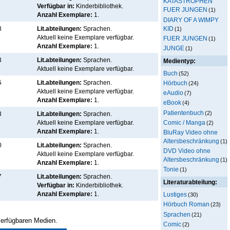
KATASTROPHEN
Verfügbar in:
Kinderbibliothek
.
FUER JUNGEN
(1)
Anzahl Exemplare:
1.
DIARY OF A WIMPY
KID
8
Lit.abteilungen:
Sprachen.
(1)
Aktuell keine Exemplare verfügbar
.
FUER JUNGEN
(1)
Anzahl Exemplare:
1.
JUNGE
(1)
3
Lit.abteilungen:
Sprachen.
Medientyp:
Aktuell keine Exemplare verfügbar
.
Buch
(52)
5
Lit.abteilungen:
Sprachen.
Hörbuch
(24)
Aktuell keine Exemplare verfügbar
.
eAudio
(7)
Anzahl Exemplare:
1.
eBook
(4)
Patientenbuch
(2)
3
Lit.abteilungen:
Sprachen.
Comic / Manga
Aktuell keine Exemplare verfügbar
.
(2)
Anzahl Exemplare:
1.
BluRay Video ohne
Altersbeschränkung
(1)
0
Lit.abteilungen:
Sprachen.
DVD Video ohne
Aktuell keine Exemplare verfügbar
.
Altersbeschränkung
(1)
Anzahl Exemplare:
1.
Tonie
(1)
7
Lit.abteilungen:
Sprachen.
Literaturabteilung:
Verfügbar in:
Kinderbibliothek
.
Anzahl Exemplare:
1.
Lustiges
(30)
Hörbuch Roman
(23)
Sprachen
(21)
 verfügbaren Medien.
Comic
(2)