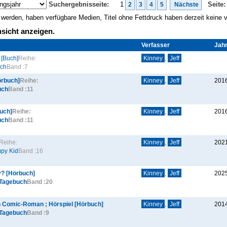
Suchergebnisseite:
1
Seite:
2
3
4
5
Nächste
gt werden, haben verfügbare Medien, Titel ohne Fettdruck haben derzeit keine
sicht anzeigen.
Verfasser
Jah
a [Buch]
Reihe:
Kinney
,
Jeff
uch
Band :
7
örbuch]
Reihe:
Kinney
,
Jeff
201
uch
Band :
11
Buch]
Reihe:
Kinney
,
Jeff
201
uch
Band :
11
Reihe:
Kinney
,
Jeff
202
mpy Kid
Band :
16
y? [Hörbuch]
Kinney
,
Jeff
202
Tagebuch
Band :
20
in Comic-Roman ; Hörspiel [Hörbuch]
Kinney
,
Jeff
201
Tagebuch
Band :
9