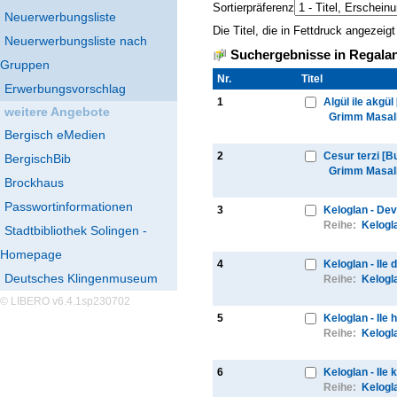
Sortierpräferenz
Neuerwerbungsliste
Die Titel, die in Fettdruck angezei
Neuerwerbungsliste nach
Suchergebnisse in Regalan
Gruppen
Nr.
Thumbnail
Titel
Erwerbungsvorschlag
1
Algül ile akgül
weitere Angebote
Grimm Masall
Bergisch eMedien
2
Cesur terzi [B
BergischBib
Grimm Masall
Brockhaus
Passwortinformationen
3
Keloglan - Dev
Reihe:
Kelogl
Stadtbibliothek Solingen -
Homepage
4
Keloglan - Ile
Deutsches Klingenmuseum
Reihe:
Kelogl
© LIBERO v6.4.1sp230702
5
Keloglan - Ile
Reihe:
Kelogl
6
Keloglan - Ile 
Reihe:
Kelogl