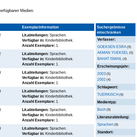
 verfügbaren Medien.
r
Kennz.
Exemplarinformation
Suchergebnisse
einschränken
2
Lit.abteilungen:
Sprachen.
Verfasser:
Verfügbar in:
Kinderbibliothek
.
Anzahl Exemplare:
1.
GOEKSEN ESRA
(9)
AKMAN YUEKSEL
(5)
2
Lit.abteilungen:
Sprachen.
BAHAT ISMAIL
(4)
Verfügbar in:
Kinderbibliothek
.
Anzahl Exemplare:
1.
Erscheinungsjahr:
3
Lit.abteilungen:
Sprachen.
2003
(5)
Verfügbar in:
Kinderbibliothek
.
2002
(4)
Anzahl Exemplare:
1.
Schlagwort:
3
Lit.abteilungen:
Sprachen.
TUERKISCH
(9)
Verfügbar in:
Kinderbibliothek
.
Anzahl Exemplare:
1.
Medientyp:
Buch
(9)
3
Lit.abteilungen:
Sprachen.
Verfügbar in:
Kinderbibliothek
.
Literaturabteilung:
Anzahl Exemplare:
1.
Sprachen
(9)
3
Lit.abteilungen:
Sprachen.
Standort:
Verfügbar in:
Kinderbibliothek
.