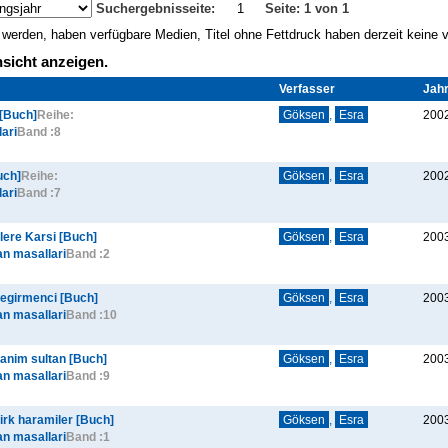
Suchergebnisseite:
1
Seite: 1 von 1
gt werden, haben verfügbare Medien, Titel ohne Fettdruck haben derzeit keine
sicht anzeigen.
Verfasser
Jah
 [Buch]
Reihe:
Göksen
,
Esra
200
ari
Band :
8
uch]
Reihe:
Göksen
,
Esra
200
ari
Band :
7
lere Karsi [Buch]
Göksen
,
Esra
200
an masallari
Band :
2
 degirmenci [Buch]
Göksen
,
Esra
200
an masallari
Band :
10
 hanim sultan [Buch]
Göksen
,
Esra
200
an masallari
Band :
9
kirk haramiler [Buch]
Göksen
,
Esra
200
an masallari
Band :
1