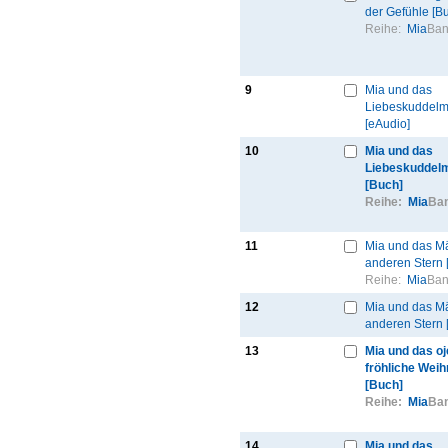
der Gefühle [B
Reihe:
Mia
Ban
9
Mia und das
Liebeskuddel
[eAudio]
10
Mia und das
Liebeskuddel
[Buch]
Reihe:
Mia
Ban
11
Mia und das 
anderen Stern 
Reihe:
Mia
Ban
12
Mia und das 
anderen Stern 
13
Mia und das oj
fröhliche Weih
[Buch]
Reihe:
Mia
Ban
14
Mia und das