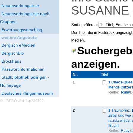
Neuerwerbungsliste
SUSANNE
Neuerwerbungsliste nach
Gruppen
Sortierpräferenz
Erwerbungsvorschlag
Die Titel, die in Fettdruck angezei
weitere Angebote
Medien.
Bergisch eMedien
Suchergebn
BergischBib
anzeigen.
Brockhaus
Passwortinformationen
Nr.
Thumbnail
Titel
Stadtbibliothek Solingen -
1
1 Chaos-Queen
Homepage
Menge Glitzer
Reihe:
Ruby
B
Deutsches Klingenmuseum
© LIBERO v6.4.1sp230702
2
1 Traumprinz, 
Zettel und wie
ratzfaz wieder e
[Buch]
Reihe:
Ruby
Ba