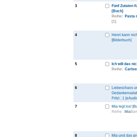
3
Fünf Zutaten f
[Buch]
Reihe:
Pasta 
[1]
4
Henri kann nich
[Bilderbuch]
5
Ich will das ni
Reihe:
Carlse
6
Liebeschaos u
Gedankensalat:
Fritzi ; 1 [eAudi
7
Mia legt los! [B
Reihe:
Mia
Ban
8
Mia und das gro