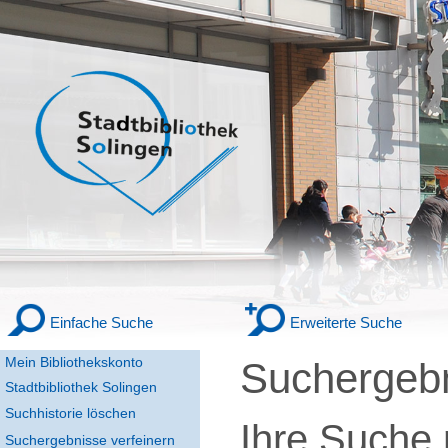
Einfache Suche
Erweiterte Suche
Mein Bibliothekskonto
Suchergeb
Stadtbibliothek Solingen
Suchhistorie löschen
Ihre Suche
Suchergebnisse verfeinern