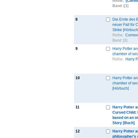
Reihe:
[Cormo
Band :
[3]
8
Die Ernte des 
neuer Fall für
Strike [Hörbuch
Reihe:
Cormor
Band :
[3]
9
Harry Potter an
chamber of sec
Reihe:
Harry P
10
Harry Potter an
chamber of sec
[Hörbuch]
11
Harry Potter a
Cursed Child: P
based on an or
Story [Buch]
12
Harry Potter a
philosopher's 