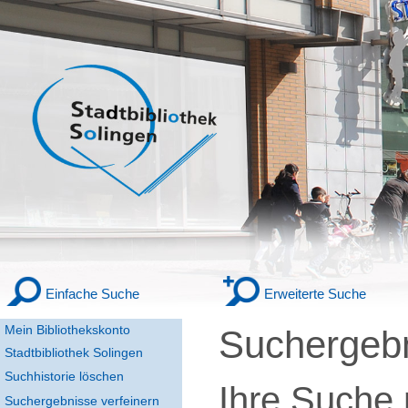
Einfache Suche
Erweiterte Suche
Mein Bibliothekskonto
Suchergeb
Stadtbibliothek Solingen
Suchhistorie löschen
Ihre Suche
Suchergebnisse verfeinern