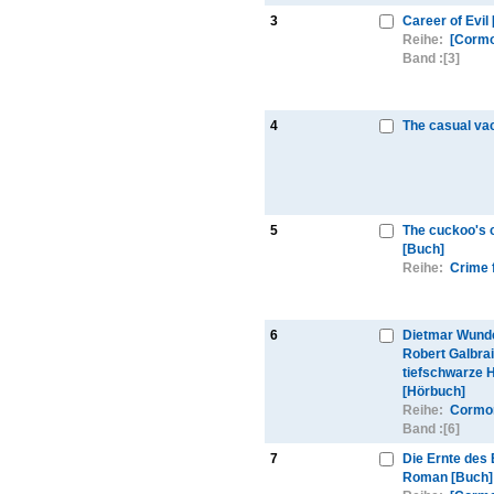
3
Career of Evil
Reihe:
[Cormo
Band :
[3]
4
The casual va
5
The cuckoo's c
[Buch]
Reihe:
Crime f
6
Dietmar Wunde
Robert Galbrai
tiefschwarze 
[Hörbuch]
Reihe:
Cormor
Band :
[6]
7
Die Ernte des
Roman [Buch]