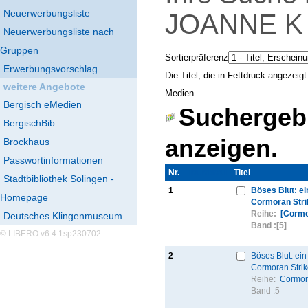
Neuerwerbungsliste
JOANNE 
Neuerwerbungsliste nach
Gruppen
Sortierpräferenz
Erwerbungsvorschlag
Die Titel, die in Fettdruck angezei
weitere Angebote
Medien.
Bergisch eMedien
Suchergebn
BergischBib
anzeigen.
Brockhaus
Passwortinformationen
Nr.
Thumbnail
Titel
Stadtbibliothek Solingen -
1
Böses Blut: ein
Homepage
Cormoran Stri
Reihe:
[Cormo
Deutsches Klingenmuseum
Band :
[5]
© LIBERO v6.4.1sp230702
2
Böses Blut: ein 
Cormoran Strik
Reihe:
Cormor
Band :
5