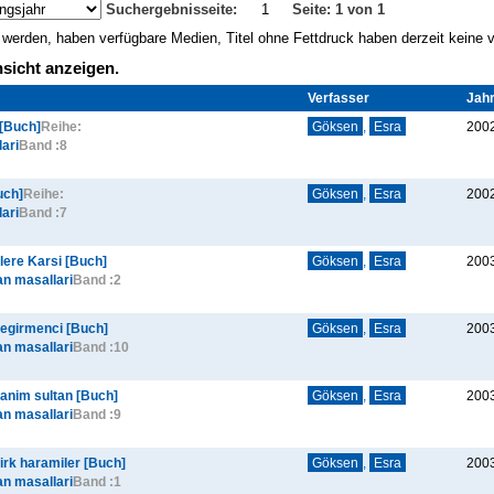
Suchergebnisseite:
1
Seite: 1 von 1
gt werden, haben verfügbare Medien, Titel ohne Fettdruck haben derzeit keine
sicht anzeigen.
Verfasser
Jah
 [Buch]
Reihe:
Göksen
,
Esra
200
ari
Band :
8
uch]
Reihe:
Göksen
,
Esra
200
ari
Band :
7
lere Karsi [Buch]
Göksen
,
Esra
200
an masallari
Band :
2
 degirmenci [Buch]
Göksen
,
Esra
200
an masallari
Band :
10
 hanim sultan [Buch]
Göksen
,
Esra
200
an masallari
Band :
9
kirk haramiler [Buch]
Göksen
,
Esra
200
an masallari
Band :
1