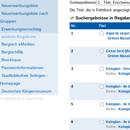
Sortierpräferenz
Neuerwerbungsliste
Die Titel, die in Fettdruck angezei
Neuerwerbungsliste nach
Suchergebnisse in Regalan
Gruppen
Nr.
Thumbnail
Titel
Erwerbungsvorschlag
1
Algül ile akgül
weitere Angebote
Grimm Masall
Bergisch eMedien
2
Cesur terzi [B
BergischBib
Grimm Masall
Brockhaus
Passwortinformationen
3
Keloglan - Dev
Reihe:
Kelogl
Stadtbibliothek Solingen -
Homepage
4
Keloglan - Ile
Deutsches Klingenmuseum
Reihe:
Kelogl
© LIBERO v6.4.1sp230702
5
Keloglan - Ile
Reihe:
Kelogl
6
Keloglan - Ile 
Reihe:
Kelogl