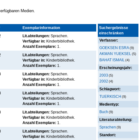
 verfügbaren Medien.
r
Kennz.
Exemplarinformation
Suchergebnisse
einschränken
2
Lit.abteilungen:
Sprachen.
Verfasser:
Verfügbar in:
Kinderbibliothek
.
Anzahl Exemplare:
1.
GOEKSEN ESRA
(9)
AKMAN YUEKSEL
(5)
2
Lit.abteilungen:
Sprachen.
BAHAT ISMAIL
(4)
Verfügbar in:
Kinderbibliothek
.
Anzahl Exemplare:
1.
Erscheinungsjahr:
3
Lit.abteilungen:
Sprachen.
2003
(5)
Verfügbar in:
Kinderbibliothek
.
2002
(4)
Anzahl Exemplare:
1.
Schlagwort:
3
Lit.abteilungen:
Sprachen.
TUERKISCH
(9)
Verfügbar in:
Kinderbibliothek
.
Anzahl Exemplare:
1.
Medientyp:
Buch
(9)
3
Lit.abteilungen:
Sprachen.
Verfügbar in:
Kinderbibliothek
.
Literaturabteilung:
Anzahl Exemplare:
1.
Sprachen
(9)
3
Lit.abteilungen:
Sprachen.
Standort:
Verfügbar in:
Kinderbibliothek
.