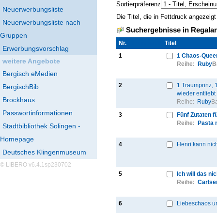
Sortierpräferenz
Neuerwerbungsliste
Die Titel, die in Fettdruck angezei
Neuerwerbungsliste nach
Suchergebnisse in Regalan
Gruppen
Nr.
Thumbnail
Titel
Erwerbungsvorschlag
1
1 Chaos-Queen
weitere Angebote
Reihe:
Ruby
B
Bergisch eMedien
2
1 Traumprinz, 1
BergischBib
wieder entliebt
Brockhaus
Reihe:
Ruby
Ba
Passwortinformationen
3
Fünf Zutaten f
Reihe:
Pasta 
Stadtbibliothek Solingen -
Homepage
4
Henri kann nich
Deutsches Klingenmuseum
© LIBERO v6.4.1sp230702
5
Ich will das ni
Reihe:
Carlse
6
Liebeschaos und