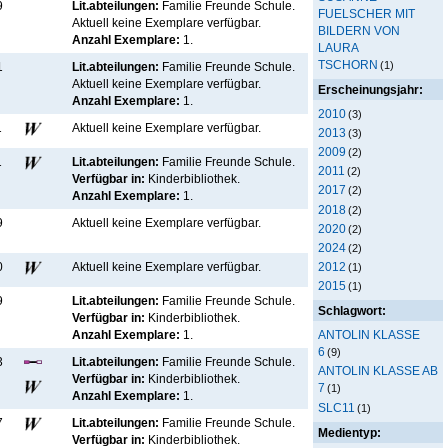
9
Lit.abteilungen:
Familie Freunde Schule.
FUELSCHER MIT
Aktuell keine Exemplare verfügbar
.
BILDERN VON
Anzahl Exemplare:
1.
LAURA
TSCHORN
(1)
1
Lit.abteilungen:
Familie Freunde Schule.
Aktuell keine Exemplare verfügbar
.
Erscheinungsjahr:
Anzahl Exemplare:
1.
2010
(3)
1
Aktuell keine Exemplare verfügbar
.
2013
(3)
2009
(2)
1
Lit.abteilungen:
Familie Freunde Schule.
2011
(2)
Verfügbar in:
Kinderbibliothek
.
2017
(2)
Anzahl Exemplare:
1.
2018
(2)
9
Aktuell keine Exemplare verfügbar
.
2020
(2)
2024
(2)
2012
0
Aktuell keine Exemplare verfügbar
.
(1)
2015
(1)
9
Lit.abteilungen:
Familie Freunde Schule.
Schlagwort:
Verfügbar in:
Kinderbibliothek
.
Anzahl Exemplare:
1.
ANTOLIN KLASSE
6
(9)
3
Lit.abteilungen:
Familie Freunde Schule.
ANTOLIN KLASSE AB
Verfügbar in:
Kinderbibliothek
.
7
(1)
Anzahl Exemplare:
1.
SLC11
(1)
7
Lit.abteilungen:
Familie Freunde Schule.
Medientyp:
Verfügbar in:
Kinderbibliothek
.