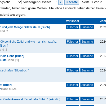
Suchergebnisseite:
1
Seite: 1 von 2
2
Nächste
gt werden, haben verfügbare Medien, Titel ohne Fettdruck haben derzeit keine
sicht anzeigen.
Verfasser
Jah
 und jede Menge Glitzerstaub [Buch]
Fülscher
,
Susanne
202
and :
2
00 peinliche Zettel und wie man sich ratzfaz
Fülscher
,
Susanne
202
 [Buch]
nd :
3
ür die Liebe [Buch]
Fülscher
,
Susanne
201
mista
Band :
[1]
t schlafen [Bilderbuch]
Fülscher
,
Susanne
202
cht [Buch]
Fülscher
,
Susanne
202
n
Band :
1825
 Gedankensalat: Fabelhafte Fritzi ; 1 [eAudio]
Fülscher
,
Susanne
201