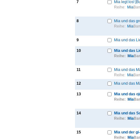
7
Mia legt los! [B
Reihe:
Mia
Ban
8
Mia und das gro
Reihe:
Mia
Ban
9
Mia und das L
10
Mia und das L
Reihe:
Mia
Ban
11
Mia und das M
Reihe:
Mia
Ban
12
Mia und das M
13
Mia und das oj
Reihe:
Mia
Ban
14
Mia und das S
Reihe:
Mia
Ban
15
Mia und der gi
Reihe:
Mia
Ban