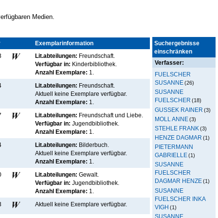
 verfügbaren Medien.
r
Kennz.
Exemplarinformation
Suchergebnisse
einschränken
3
Lit.abteilungen:
Freundschaft.
Verfasser:
Verfügbar in:
Kinderbibliothek
.
Anzahl Exemplare:
1.
FUELSCHER
SUSANNE
(26)
4
Lit.abteilungen:
Freundschaft.
SUSANNE
Aktuell keine Exemplare verfügbar
.
FUELSCHER
(18)
Anzahl Exemplare:
1.
GUSSEK RAINER
(3)
7
Lit.abteilungen:
Freundschaft und Liebe.
MOLL ANNE
(3)
Verfügbar in:
Jugendbibliothek
.
STEHLE FRANK
(3)
Anzahl Exemplare:
1.
HENZE DAGMAR
(1)
4
Lit.abteilungen:
Bilderbuch.
PIETERMANN
Aktuell keine Exemplare verfügbar
.
GABRIELLE
(1)
Anzahl Exemplare:
1.
SUSANNE
FUELSCHER
0
Lit.abteilungen:
Gewalt.
DAGMAR HENZE
(1)
Verfügbar in:
Jugendbibliothek
.
SUSANNE
Anzahl Exemplare:
1.
FUELSCHER INKA
3
Aktuell keine Exemplare verfügbar
.
VIGH
(1)
SUSANNE