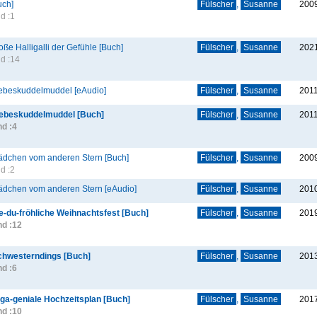
uch]
Fülscher
,
Susanne
200
d :
1
ße Halligalli der Gefühle [Buch]
Fülscher
,
Susanne
202
d :
14
iebeskuddelmuddel [eAudio]
Fülscher
,
Susanne
201
iebeskuddelmuddel [Buch]
Fülscher
,
Susanne
201
d :
4
ädchen vom anderen Stern [Buch]
Fülscher
,
Susanne
200
d :
2
ädchen vom anderen Stern [eAudio]
Fülscher
,
Susanne
201
e-du-fröhliche Weihnachtsfest [Buch]
Fülscher
,
Susanne
201
d :
12
chwesterndings [Buch]
Fülscher
,
Susanne
201
d :
6
-ga-geniale Hochzeitsplan [Buch]
Fülscher
,
Susanne
201
d :
10