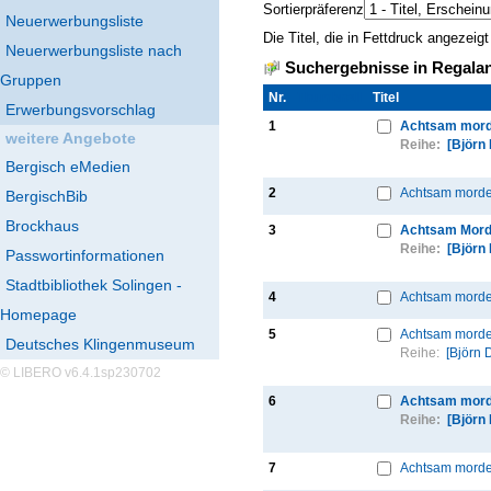
Sortierpräferenz
Neuerwerbungsliste
Die Titel, die in Fettdruck angezei
Neuerwerbungsliste nach
Suchergebnisse in Regalan
Gruppen
Nr.
Thumbnail
Titel
Erwerbungsvorschlag
1
Achtsam morde
weitere Angebote
Reihe:
[Björn
Bergisch eMedien
2
Achtsam morde
BergischBib
Brockhaus
3
Achtsam Mord
Reihe:
[Björn
Passwortinformationen
Stadtbibliothek Solingen -
4
Achtsam morden
Homepage
5
Achtsam morde
Deutsches Klingenmuseum
Reihe:
[Björn 
© LIBERO v6.4.1sp230702
6
Achtsam mord
Reihe:
[Björn
7
Achtsam morde