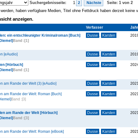
Suchergebnisseite:
1
Seite: 1 von 2
2
Nächste
gt werden, haben verfügbare Medien, Titel ohne Fettdruck haben derzeit keine
sicht anzeigen.
Verfasser
Jah
n: ein entschleunigter Kriminalroman [Buch]
Dusse
,
Karsten
201
 Diemel]
Band :
[1]
n [eAudio]
Dusse
,
Karsten
201
en [Hörbuch]
Dusse
,
Karsten
202
 Diemel]
Band :
[1]
 am Rande der Welt (3) [eAudio]
Dusse
,
Karsten
202
n am Rande der Welt: Roman [Buch]
Dusse
,
Karsten
202
Diemel]
Band :
[3]
en am Rande der Welt [Hörbuch]
Dusse
,
Karsten
202
 Diemel]
Band :
[3]
n am Rande der Welt: Roman [eBook]
Dusse
,
Karsten
202