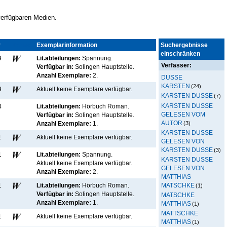
 verfügbaren Medien.
r
Kennz.
Exemplarinformation
Suchergebnisse
einschränken
9
Lit.abteilungen:
Spannung.
Verfasser:
Verfügbar in:
Solingen Hauptstelle
.
Anzahl Exemplare:
2.
DUSSE
KARSTEN
(24)
9
Aktuell keine Exemplare verfügbar
.
KARSTEN DUSSE
(7)
KARSTEN DUSSE
4
Lit.abteilungen:
Hörbuch Roman.
GELESEN VOM
Verfügbar in:
Solingen Hauptstelle
.
AUTOR
(3)
Anzahl Exemplare:
1.
KARSTEN DUSSE
1
Aktuell keine Exemplare verfügbar
.
GELESEN VON
KARSTEN DUSSE
(3)
1
Lit.abteilungen:
Spannung.
KARSTEN DUSSE
Aktuell keine Exemplare verfügbar
.
GELESEN VON
Anzahl Exemplare:
2.
MATTHIAS
MATSCHKE
1
Lit.abteilungen:
Hörbuch Roman.
(1)
Verfügbar in:
Solingen Hauptstelle
.
MATSCHKE
Anzahl Exemplare:
1.
MATTHIAS
(1)
MATTSCHKE
1
Aktuell keine Exemplare verfügbar
.
MATTHIAS
(1)