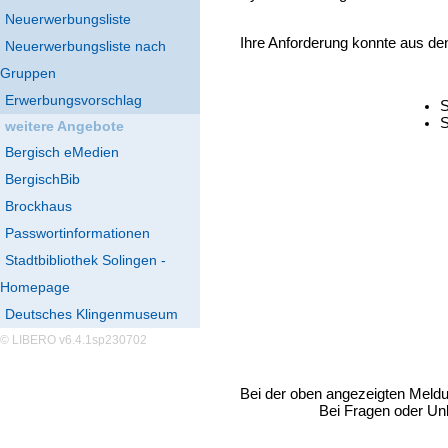
Neuerwerbungsliste
Ihre Anforderung konnte aus de
Neuerwerbungsliste nach
Gruppen
Erwerbungsvorschlag
S
S
weitere Angebote
Bergisch eMedien
BergischBib
Brockhaus
Passwortinformationen
Stadtbibliothek Solingen -
Homepage
Deutsches Klingenmuseum
© LIBERO v6.4.1sp230702
Bei der oben angezeigten Meld
Bei Fragen oder Unk