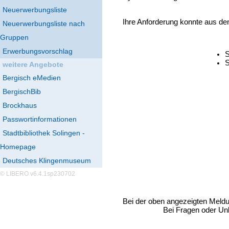
Neuerwerbungsliste
Ihre Anforderung konnte aus de
Neuerwerbungsliste nach
Gruppen
Erwerbungsvorschlag
S
S
weitere Angebote
Bergisch eMedien
BergischBib
Brockhaus
Passwortinformationen
Stadtbibliothek Solingen -
Homepage
Deutsches Klingenmuseum
© LIBERO v6.4.1sp230702
Bei der oben angezeigten Meld
Bei Fragen oder Unk