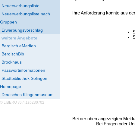
Neuerwerbungsliste
Ihre Anforderung konnte aus de
Neuerwerbungsliste nach
Gruppen
Erwerbungsvorschlag
S
S
weitere Angebote
Bergisch eMedien
BergischBib
Brockhaus
Passwortinformationen
Stadtbibliothek Solingen -
Homepage
Deutsches Klingenmuseum
© LIBERO v6.4.1sp230702
Bei der oben angezeigten Meld
Bei Fragen oder Unk