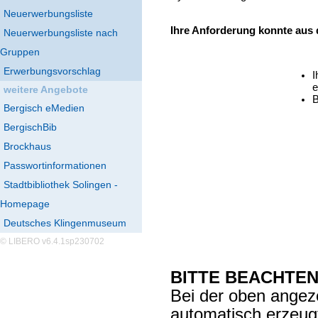
Neuerwerbungsliste
Ihre Anforderung konnte aus
Neuerwerbungsliste nach
Gruppen
Erwerbungsvorschlag
I
e
weitere Angebote
B
Bergisch eMedien
BergischBib
Brockhaus
Passwortinformationen
Stadtbibliothek Solingen -
Homepage
Deutsches Klingenmuseum
© LIBERO v6.4.1sp230702
BITTE BEACHTEN
Bei der oben angez
automatisch erzeu