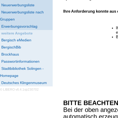
Neuerwerbungsliste
Ihre Anforderung konnte aus
Neuerwerbungsliste nach
Gruppen
Erwerbungsvorschlag
I
e
weitere Angebote
B
Bergisch eMedien
BergischBib
Brockhaus
Passwortinformationen
Stadtbibliothek Solingen -
Homepage
Deutsches Klingenmuseum
© LIBERO v6.4.1sp230702
BITTE BEACHTEN
Bei der oben angez
automatisch erzeu