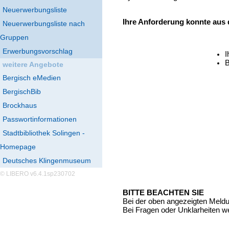
Neuerwerbungsliste
Ihre Anforderung konnte aus
Neuerwerbungsliste nach
Gruppen
Erwerbungsvorschlag
I
B
weitere Angebote
Bergisch eMedien
BergischBib
Brockhaus
Passwortinformationen
Stadtbibliothek Solingen -
Homepage
Deutsches Klingenmuseum
© LIBERO v6.4.1sp230702
BITTE BEACHTEN SIE
Bei der oben angezeigten Meld
Bei Fragen oder Unklarheiten we