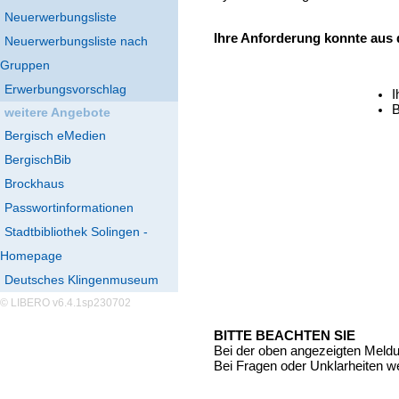
Neuerwerbungsliste
Ihre Anforderung konnte aus
Neuerwerbungsliste nach
Gruppen
Erwerbungsvorschlag
I
B
weitere Angebote
Bergisch eMedien
BergischBib
Brockhaus
Passwortinformationen
Stadtbibliothek Solingen -
Homepage
Deutsches Klingenmuseum
© LIBERO v6.4.1sp230702
BITTE BEACHTEN SIE
Bei der oben angezeigten Meld
Bei Fragen oder Unklarheiten we