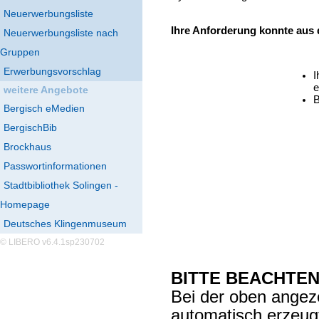
Neuerwerbungsliste
Ihre Anforderung konnte aus
Neuerwerbungsliste nach
Gruppen
Erwerbungsvorschlag
I
e
weitere Angebote
B
Bergisch eMedien
BergischBib
Brockhaus
Passwortinformationen
Stadtbibliothek Solingen -
Homepage
Deutsches Klingenmuseum
© LIBERO v6.4.1sp230702
BITTE BEACHTEN
Bei der oben angez
automatisch erzeu