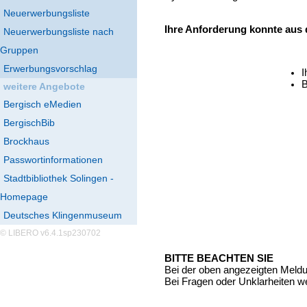
Neuerwerbungsliste
Ihre Anforderung konnte aus
Neuerwerbungsliste nach
Gruppen
Erwerbungsvorschlag
I
B
weitere Angebote
Bergisch eMedien
BergischBib
Brockhaus
Passwortinformationen
Stadtbibliothek Solingen -
Homepage
Deutsches Klingenmuseum
© LIBERO v6.4.1sp230702
BITTE BEACHTEN SIE
Bei der oben angezeigten Meld
Bei Fragen oder Unklarheiten we