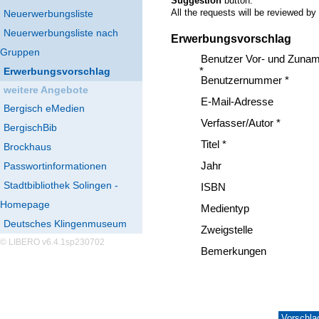
Suggestion
button.
All the requests will be reviewed by
Neuerwerbungsliste
Neuerwerbungsliste nach
Erwerbungsvorschlag
Gruppen
Benutzer Vor- und Zuna
Erwerbungsvorschlag
*
Benutzernummer *
weitere Angebote
E-Mail-Adresse
Bergisch eMedien
Verfasser/Autor *
BergischBib
Titel *
Brockhaus
Passwortinformationen
Jahr
Stadtbibliothek Solingen -
ISBN
Homepage
Medientyp
Deutsches Klingenmuseum
Zweigstelle
© LIBERO v6.4.1sp230702
Bemerkungen