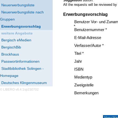
Suggestion
button.
All the requests will be reviewed by
Neuerwerbungsliste
Neuerwerbungsliste nach
Erwerbungsvorschlag
Gruppen
Benutzer Vor- und Zuna
Erwerbungsvorschlag
*
Benutzernummer *
weitere Angebote
E-Mail-Adresse
Bergisch eMedien
Verfasser/Autor *
BergischBib
Titel *
Brockhaus
Passwortinformationen
Jahr
Stadtbibliothek Solingen -
ISBN
Homepage
Medientyp
Deutsches Klingenmuseum
Zweigstelle
© LIBERO v6.4.1sp230702
Bemerkungen