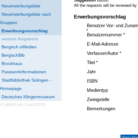
Suggestion
button.
All the requests will be reviewed by
Neuerwerbungsliste
Neuerwerbungsliste nach
Erwerbungsvorschlag
Gruppen
Benutzer Vor- und Zuna
Erwerbungsvorschlag
*
Benutzernummer *
weitere Angebote
E-Mail-Adresse
Bergisch eMedien
Verfasser/Autor *
BergischBib
Titel *
Brockhaus
Passwortinformationen
Jahr
Stadtbibliothek Solingen -
ISBN
Homepage
Medientyp
Deutsches Klingenmuseum
Zweigstelle
© LIBERO v6.4.1sp230702
Bemerkungen