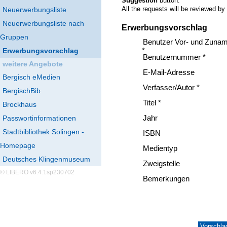
Suggestion
button.
All the requests will be reviewed by
Neuerwerbungsliste
Neuerwerbungsliste nach
Erwerbungsvorschlag
Gruppen
Benutzer Vor- und Zuna
Erwerbungsvorschlag
*
Benutzernummer *
weitere Angebote
E-Mail-Adresse
Bergisch eMedien
Verfasser/Autor *
BergischBib
Titel *
Brockhaus
Passwortinformationen
Jahr
Stadtbibliothek Solingen -
ISBN
Homepage
Medientyp
Deutsches Klingenmuseum
Zweigstelle
© LIBERO v6.4.1sp230702
Bemerkungen