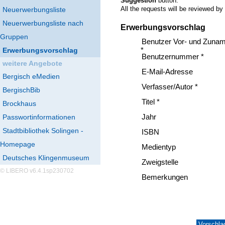
Suggestion
button.
All the requests will be reviewed by
Neuerwerbungsliste
Neuerwerbungsliste nach
Erwerbungsvorschlag
Gruppen
Benutzer Vor- und Zuna
Erwerbungsvorschlag
*
Benutzernummer *
weitere Angebote
E-Mail-Adresse
Bergisch eMedien
Verfasser/Autor *
BergischBib
Titel *
Brockhaus
Passwortinformationen
Jahr
Stadtbibliothek Solingen -
ISBN
Homepage
Medientyp
Deutsches Klingenmuseum
Zweigstelle
© LIBERO v6.4.1sp230702
Bemerkungen