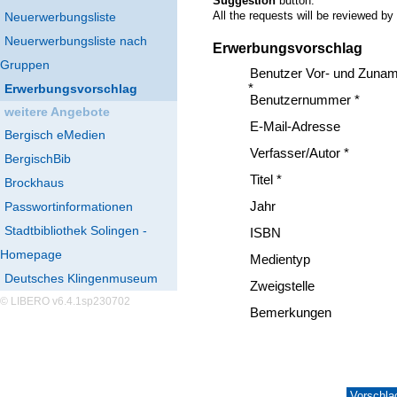
Suggestion
button.
All the requests will be reviewed by
Neuerwerbungsliste
Neuerwerbungsliste nach
Erwerbungsvorschlag
Gruppen
Benutzer Vor- und Zuna
Erwerbungsvorschlag
*
Benutzernummer *
weitere Angebote
E-Mail-Adresse
Bergisch eMedien
Verfasser/Autor *
BergischBib
Titel *
Brockhaus
Passwortinformationen
Jahr
Stadtbibliothek Solingen -
ISBN
Homepage
Medientyp
Deutsches Klingenmuseum
Zweigstelle
© LIBERO v6.4.1sp230702
Bemerkungen