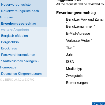
Suggestion
button.
All the requests will be reviewed by
Neuerwerbungsliste
Neuerwerbungsliste nach
Erwerbungsvorschlag
Gruppen
Benutzer Vor- und Zuna
Erwerbungsvorschlag
*
Benutzernummer *
weitere Angebote
E-Mail-Adresse
Bergisch eMedien
Verfasser/Autor *
BergischBib
Titel *
Brockhaus
Passwortinformationen
Jahr
Stadtbibliothek Solingen -
ISBN
Homepage
Medientyp
Deutsches Klingenmuseum
Zweigstelle
© LIBERO v6.4.1sp230702
Bemerkungen