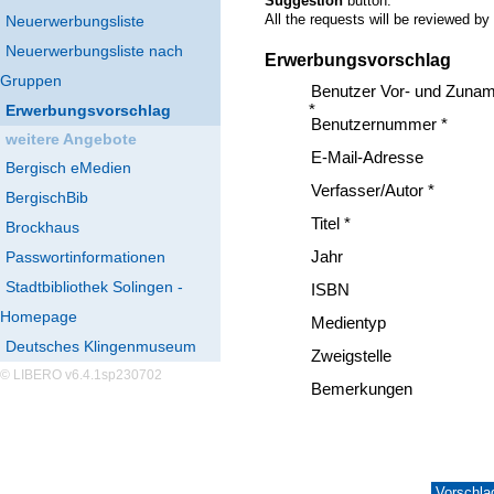
Suggestion
button.
All the requests will be reviewed by
Neuerwerbungsliste
Neuerwerbungsliste nach
Erwerbungsvorschlag
Gruppen
Benutzer Vor- und Zuna
Erwerbungsvorschlag
*
Benutzernummer *
weitere Angebote
E-Mail-Adresse
Bergisch eMedien
Verfasser/Autor *
BergischBib
Titel *
Brockhaus
Passwortinformationen
Jahr
Stadtbibliothek Solingen -
ISBN
Homepage
Medientyp
Deutsches Klingenmuseum
Zweigstelle
© LIBERO v6.4.1sp230702
Bemerkungen