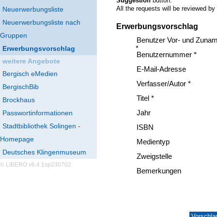
Suggestion
button.
All the requests will be reviewed by
Neuerwerbungsliste
Neuerwerbungsliste nach
Erwerbungsvorschlag
Gruppen
Benutzer Vor- und Zuna
Erwerbungsvorschlag
*
Benutzernummer *
weitere Angebote
E-Mail-Adresse
Bergisch eMedien
Verfasser/Autor *
BergischBib
Titel *
Brockhaus
Passwortinformationen
Jahr
Stadtbibliothek Solingen -
ISBN
Homepage
Medientyp
Deutsches Klingenmuseum
Zweigstelle
© LIBERO v6.4.1sp230702
Bemerkungen