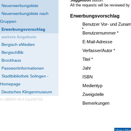
Suggestion
button.
All the requests will be reviewed by
Neuerwerbungsliste
Neuerwerbungsliste nach
Erwerbungsvorschlag
Gruppen
Benutzer Vor- und Zuna
Erwerbungsvorschlag
*
Benutzernummer *
weitere Angebote
E-Mail-Adresse
Bergisch eMedien
Verfasser/Autor *
BergischBib
Titel *
Brockhaus
Passwortinformationen
Jahr
Stadtbibliothek Solingen -
ISBN
Homepage
Medientyp
Deutsches Klingenmuseum
Zweigstelle
© LIBERO v6.4.1sp230702
Bemerkungen