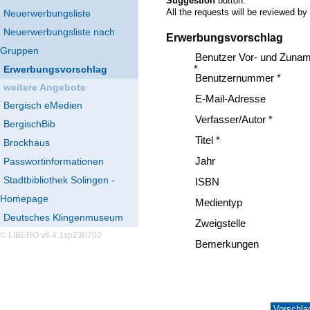
Suggestion
button.
All the requests will be reviewed by
Neuerwerbungsliste
Neuerwerbungsliste nach
Erwerbungsvorschlag
Gruppen
Benutzer Vor- und Zuna
Erwerbungsvorschlag
*
Benutzernummer *
weitere Angebote
E-Mail-Adresse
Bergisch eMedien
Verfasser/Autor *
BergischBib
Titel *
Brockhaus
Passwortinformationen
Jahr
Stadtbibliothek Solingen -
ISBN
Homepage
Medientyp
Deutsches Klingenmuseum
Zweigstelle
© LIBERO v6.4.1sp230702
Bemerkungen