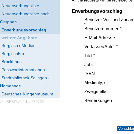
All the requests will be reviewed by
Neuerwerbungsliste
Erwerbungsvorschlag
Neuerwerbungsliste nach
Benutzer Vor- und Zuna
Gruppen
*
Benutzernummer *
Erwerbungsvorschlag
weitere Angebote
E-Mail-Adresse
Bergisch eMedien
Verfasser/Autor *
BergischBib
Titel *
Brockhaus
Jahr
Passwortinformationen
ISBN
Stadtbibliothek Solingen -
Medientyp
Homepage
Zweigstelle
Deutsches Klingenmuseum
Bemerkungen
© LIBERO v6.4.1sp230702