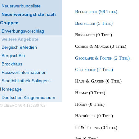
Neuerwerbungsliste
Belletristik (98 Titel)
Neuerwerbungsliste nach
Gruppen
Bestseller (5 Titel)
Erwerbungsvorschlag
Biografien (0 Titel)
weitere Angebote
Comics & Mangas (0 Titel)
Bergisch eMedien
BergischBib
Geografie & Politik (2 Titel)
Brockhaus
Gesundheit (2 Titel)
Passwortinformationen
Stadtbibliothek Solingen -
Haus & Garten (0 Titel)
Homepage
Heimat (0 Titel)
Deutsches Klingenmuseum
Hobby (0 Titel)
© LIBERO v6.4.1sp230702
Hörbücher (0 Titel)
IT & Technik (0 Titel)
Job (0 Titel)