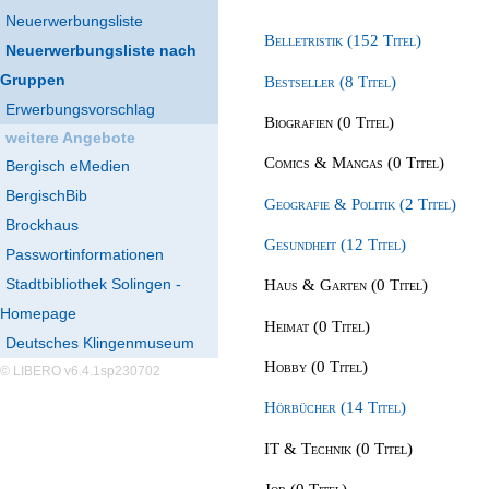
Neuerwerbungsliste
Belletristik (152 Titel)
Neuerwerbungsliste nach
Gruppen
Bestseller (8 Titel)
Erwerbungsvorschlag
Biografien (0 Titel)
weitere Angebote
Comics & Mangas (0 Titel)
Bergisch eMedien
BergischBib
Geografie & Politik (2 Titel)
Brockhaus
Gesundheit (12 Titel)
Passwortinformationen
Stadtbibliothek Solingen -
Haus & Garten (0 Titel)
Homepage
Heimat (0 Titel)
Deutsches Klingenmuseum
Hobby (0 Titel)
© LIBERO v6.4.1sp230702
Hörbücher (14 Titel)
IT & Technik (0 Titel)
Job (0 Titel)