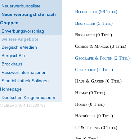
Neuerwerbungsliste
Belletristik (98 Titel)
Neuerwerbungsliste nach
Gruppen
Bestseller (5 Titel)
Erwerbungsvorschlag
Biografien (0 Titel)
weitere Angebote
Comics & Mangas (0 Titel)
Bergisch eMedien
BergischBib
Geografie & Politik (2 Titel)
Brockhaus
Gesundheit (2 Titel)
Passwortinformationen
Stadtbibliothek Solingen -
Haus & Garten (0 Titel)
Homepage
Heimat (0 Titel)
Deutsches Klingenmuseum
Hobby (0 Titel)
© LIBERO v6.4.1sp230702
Hörbücher (0 Titel)
IT & Technik (0 Titel)
Job (0 Titel)