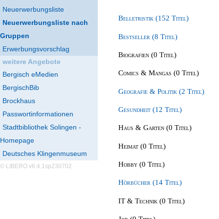
Neuerwerbungsliste
Belletristik (152 Titel)
Neuerwerbungsliste nach
Gruppen
Bestseller (8 Titel)
Erwerbungsvorschlag
Biografien (0 Titel)
weitere Angebote
Comics & Mangas (0 Titel)
Bergisch eMedien
BergischBib
Geografie & Politik (2 Titel)
Brockhaus
Gesundheit (12 Titel)
Passwortinformationen
Stadtbibliothek Solingen -
Haus & Garten (0 Titel)
Homepage
Heimat (0 Titel)
Deutsches Klingenmuseum
Hobby (0 Titel)
© LIBERO v6.4.1sp230702
Hörbücher (14 Titel)
IT & Technik (0 Titel)
Job (0 Titel)